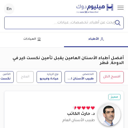
En
إبحث عن أطباء، تخصصات، عيادات...
الأطباء
العيادات
أفضل أطباء الأسنان العامين يقبل تأمين نكست كير في
الدوحة, قطر
التخصص
نوع الزيارة
التأمين
امسح الكل
العلاج
طبيب الأسنان ا
...
عيادة وفيديو
نكست ك
مميز
د.
حارث الكاتب
طبيب الأسنان العام