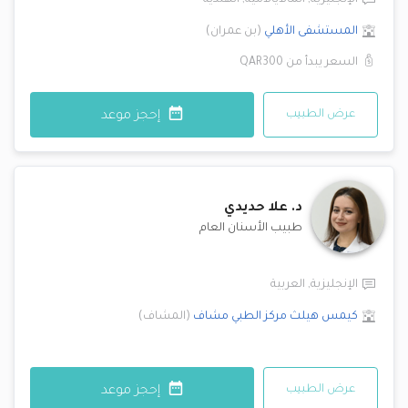
الإنجليزية
,
المالايالامية
,
الهندية
المستشفى الأهلي
(
بن عمران
)
السعر يبدأ من
QAR300
عرض الطبيب
إحجز موعد
د.
علا حديدي
طبيب الأسنان العام
الإنجليزية
,
العربية
كيمس هيلث مركز الطبي
مشاف
(
المشاف
)
عرض الطبيب
إحجز موعد