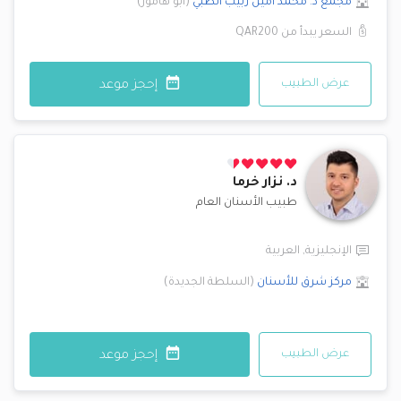
مجمع د. محمد أمين زبيب الطبي
(
أبو هامور
)
السعر يبدأ من
QAR200
عرض الطبيب
إحجز موعد
د.
نزار خرما
طبيب الأسنان العام
الإنجليزية
,
العربية
مركز شرق للأسنان
(
السلطة الجديدة
)
عرض الطبيب
إحجز موعد