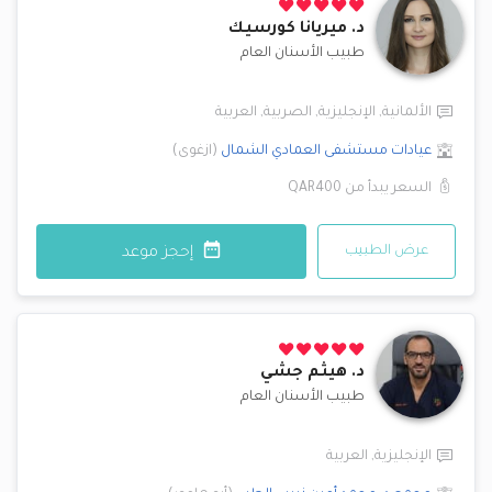
د.
ميريانا كورسيك
طبيب الأسنان العام
الألمانية
,
الإنجليزية
,
الصربية
,
العربية
عيادات مستشفى العمادي
الشمال
(
ازغوى
)
السعر يبدأ من
QAR400
عرض الطبيب
إحجز موعد
د.
هيثم جشي
طبيب الأسنان العام
الإنجليزية
,
العربية