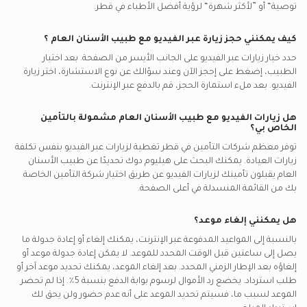
توصية“ أو ”لأكثر شهرة“ لرؤية أفضل الأطباء في
قطر.
كيف يمكنني حجز زيارة عبر الفيديو مع
طبيب الأسنان العام
؟
حدد خيار زيارات عبر الفيديو على الجانب الأيسر من الصفحة. بعد اختيار
الطبيب، إضغط على إحجز الآن وعند سؤالك عن نوع الاستشارة، اختر زيارة
الفيديو. بعد ملء استمارة الحجز، قم بالدفع عبر الإنترنت.
هل زيارات الفيديو مع
طبيب الأسنان العام
مشمولة بالتأمين
الخاص بي؟
توفر معظم شركات التأمين في
قطر
تغطية لزيارات عبر الفيديو بنفس تكلفة
زيارات العيادة. يمكنك البحث على هيليوم دوك تحديدًا عن
طبيب الأسنان
العام
يقبلون تأمينك لزيارات الفيديو عن طريق اختيار شركة التأمين الخاصة
بك من القائمة المنسدلة في أعلى الصفحة.
هل يمكنني إلغاء موعد؟
بالنسبة إلى المواعيد المدفوعة عبر الإنترنت، يمكنك إلغاء أو إعادة جدولة ما
يصل إلى ساعتين قبل الوقت المحدد للموعد. لا يمكن إعادة جدولة موعد أو
إلغاؤه بعد الإطار الزمني المحدد. بعد إلغاء الموعد، يمكنك تحديد موعد آخر أو
طلب استرداد. يخضع رد الأموال لرسوم بوابة الدفع بنسبة 5٪. إذا لم تحضر
الموعد لسبب ما، فسيتم تحديد الموعد على أنه عدم حضور ولن يحق لك