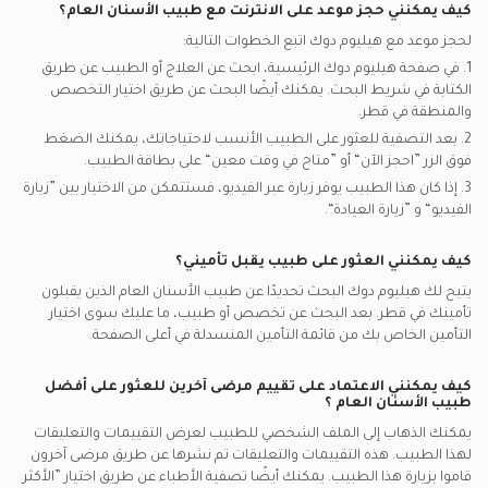
كيف يمكنني حجز موعد على الانترنت مع
طبيب الأسنان العام
؟
لحجز موعد مع هيليوم دوك اتبع الخطوات التالية:
1. في صفحة هيليوم دوك الرئيسية، ابحث عن العلاج أو الطبيب عن طريق
الكتابة في شريط البحث. يمكنك أيضًا البحث عن طريق اختيار التخصص
والمنطقة في
قطر.
2. بعد التصفية للعثور على الطبيب الأنسب لاحتياجاتك، يمكنك الضغط
فوق الزر ”احجز الآن“ أو ”متاح في وقت معين“ على بطاقة الطبيب.
3. إذا كان هذا الطبيب يوفر زيارة عبر الفيديو، فستتمكن من الاختيار بين ”زيارة
الفيديو“ و ”زيارة العيادة“.
كيف يمكنني العثور على طبيب يقبل تأميني؟
يتيح لك هيليوم دوك البحث تحديدًا عن
طبيب الأسنان العام
الذين يقبلون
تأمينك في
قطر.
بعد البحث عن تخصص أو طبيب، ما عليك سوى اختيار
التأمين الخاص بك من قائمة التأمين المنسدلة في أعلى الصفحة.
كيف يمكنني الاعتماد على تقييم مرضى آخرين للعثور على أفضل
طبيب الأسنان العام
؟
يمكنك الذهاب إلى الملف الشخصي للطبيب لعرض التقييمات والتعليقات
لهذا الطبيب. هذه التقييمات والتعليقات تم نشرها عن طريق مرضى آخرون
قاموا بزيارة هذا الطبيب. يمكنك أيضًا تصفية الأطباء عن طريق اختيار ”الأكثر