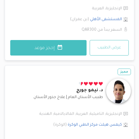
الإنجليزية
,
العربية
المستشفى الأهلي
(
بن عمران
)
السعر يبدأ من
QAR300
عرض الطبيب
إحجز موعد
مميز
د.
نيمو جورج
طبيب الأسنان العام
|
علاج جذور الأسنان
الإنجليزية
,
التاميلية
,
العربية
,
المالايالامية
,
الهندية
كيمس هيلث مركز الطبي
الوكرة
(
الوكرة
)