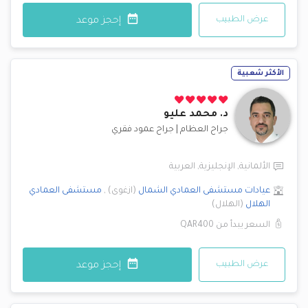
عرض الطبيب
إحجز موعد
الأكثر شعبية
د.
محمد عليو
جراح العظام
|
جراح عمود فقري
الألمانية
,
الإنجليزية
,
العربية
عيادات مستشفى العمادي
الشمال
(
ازغوى
)
,
مستشفى العمادي
الهلال
(
الهلال
)
السعر يبدأ من
QAR400
عرض الطبيب
إحجز موعد