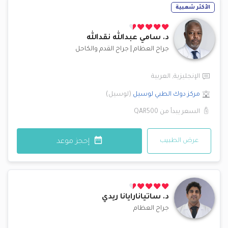
الأكثر شعبية
د.
سامي عبدالله نقدالله
جراح العظام
|
جراح القدم والكاحل
الإنجليزية
,
العربية
مركز دوك الطبي
لوسيل
(
لوسيل
)
السعر يبدأ من
QAR500
عرض الطبيب
إحجز موعد
د.
ساتيانارايانا ريدي
جراح العظام