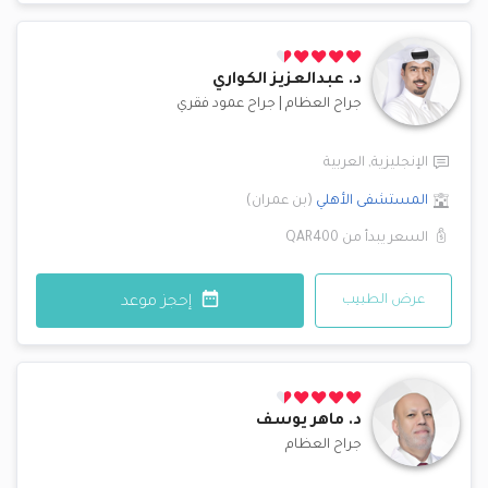
د.
عبدالعزيز الكواري
جراح العظام
|
جراح عمود فقري
الإنجليزية
,
العربية
المستشفى الأهلي
(
بن عمران
)
السعر يبدأ من
QAR400
عرض الطبيب
إحجز موعد
د.
ماهر يوسف
جراح العظام