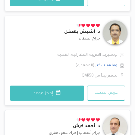
د.
أشيش بهنقل
جراح العظام
الإنجليزية
,
العربية
,
المهاراتية
,
الهندية
نوفا هيلث كير
(
المعموره
)
السعر يبدأ من
QAR50
عرض الطبيب
إحجز موعد
د.
أحمد كرش
جراح أعصاب
|
جراح عمود فقري