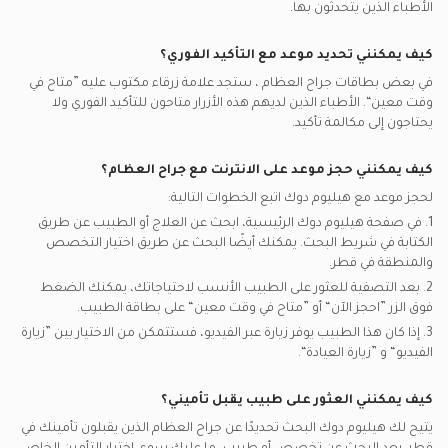
مدنت يدعم تأمين جراحو العظام
الأطباء الذين يتحدثون بها.
كيف يمكنني تحديد موعد مع التأكيد الفوري؟
في بعض بطاقات
جراح العظام
، ستجد علامة زرقاء مكتوب عليه ”متاح في
وقت معين“. الأطباء الذين لديهم هذه الأزرار متاحون للتأكيد الفوري ولا
يحتاجون إلى مكالمة تأكيد.
كيف يمكنني حجز موعد على الانترنت مع
جراح العظام
؟
لحجز موعد مع هيليوم دوك اتبع الخطوات التالية:
1. في صفحة هيليوم دوك الرئيسية، ابحث عن العلاج أو الطبيب عن طريق
الكتابة في شريط البحث. يمكنك أيضًا البحث عن طريق اختيار التخصص
والمنطقة في
قطر.
2. بعد التصفية للعثور على الطبيب الأنسب لاحتياجاتك، يمكنك الضغط
فوق الزر ”احجز الآن“ أو ”متاح في وقت معين“ على بطاقة الطبيب.
3. إذا كان هذا الطبيب يوفر زيارة عبر الفيديو، فستتمكن من الاختيار بين ”زيارة
الفيديو“ و ”زيارة العيادة“.
كيف يمكنني العثور على طبيب يقبل تأميني؟
يتيح لك هيليوم دوك البحث تحديدًا عن
جراح العظام
الذين يقبلون تأمينك في