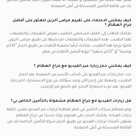
قطر.
بعد البحث عن تخصص أو طبيب، ما عليك سوى اختيار التأمين الخاص
بك من قائمة التأمين المنسدلة في أعلى الصفحة.
كيف يمكنني الاعتماد على تقييم مرضى آخرين للعثور على أفضل
جراح العظام
؟
يمكنك الذهاب إلى الملف الشخصي للطبيب لعرض التقييمات والتعليقات
لهذا الطبيب. هذه التقييمات والتعليقات تم نشرها عن طريق مرضى آخرون
قاموا بزيارة هذا الطبيب. يمكنك أيضًا تصفية الأطباء عن طريق اختيار ”الأكثر
توصية“ أو ”لأكثر شهرة“ لرؤية أفضل الأطباء في
قطر.
كيف يمكنني حجز زيارة عبر الفيديو مع
جراح العظام
؟
حدد خيار زيارات عبر الفيديو على الجانب الأيسر من الصفحة. بعد اختيار
الطبيب، إضغط على إحجز الآن وعند سؤالك عن نوع الاستشارة، اختر زيارة
الفيديو. بعد ملء استمارة الحجز، قم بالدفع عبر الإنترنت.
هل زيارات الفيديو مع
جراح العظام
مشمولة بالتأمين الخاص بي؟
توفر معظم شركات التأمين في
قطر
تغطية لزيارات عبر الفيديو بنفس تكلفة
زيارات العيادة. يمكنك البحث على هيليوم دوك تحديدًا عن
جراح العظام
يقبلون تأمينك لزيارات الفيديو عن طريق اختيار شركة التأمين الخاصة بك من
القائمة المنسدلة في أعلى الصفحة.