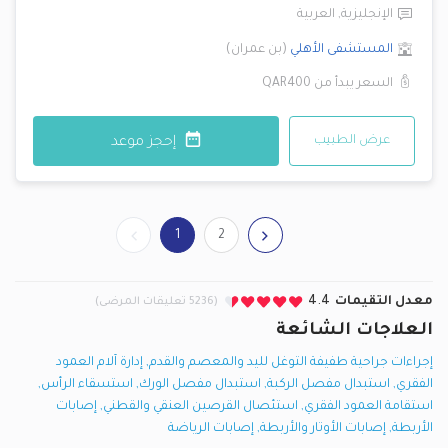
الإنجليزية
,
العربية
المستشفى الأهلي
(
بن عمران
)
السعر يبدأ من
QAR400
عرض الطبيب
إحجز موعد
1
2
معدل التقيمات
4.4
(5236 تعليقات المرضى)
العلاجات الشائعة
إجراءات جراحية طفيفة التوغل لليد والمعصم والقدم
,
إدارة آلام العمود
الفقري
,
استبدال مفصل الركبة
,
استبدال مفصل الورك
,
استسقاء الرأس
,
استقامة العمود الفقري
,
استئصال القرصين العنقي والقطني
,
إصابات
الأربطة
,
إصابات الأوتار والأربطة
,
إصابات الرياضة