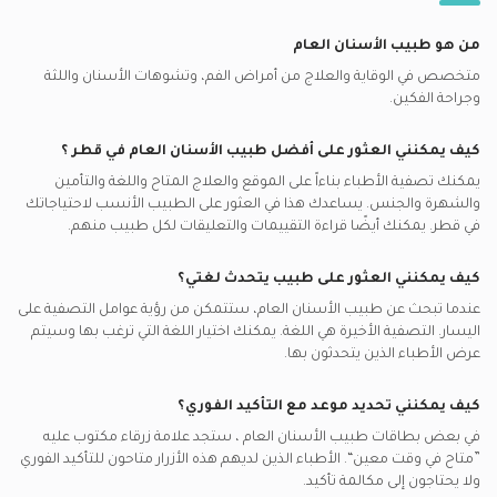
أفضل أطباء الأسنان العامين في الدوحة
مكالمات الفيديو مع اطباء عيون
أطباء الأسنان العامين في عيادات مستشفى العمادي, ازغوى
سيب يدعم تأمين أطباء الأسنان العامين
حشوات, الدوحة
أفضل جراحي تجميل في الدوحة
من هو طبيب الأسنان العام
مكالمات الفيديو مع أطباء ممارسون عامون
أطباء الأسنان العامين في مركز الدكتور وليد ابو حلاوة الطبي,
ميتلايف يدعم تأمين أطباء الأسنان العامين
القشور الخزفية, الدوحة
أفضل اطباء الأطفال في الدوحة
السلطة الجديدة
متخصص في الوقاية والعلاج من أمراض الفم، وتشوهات الأسنان واللثة
مكالمات الفيديو مع اطباء نفسيين
ناس يدعم تأمين أطباء الأسنان العامين
اسنان الأطفال, الدوحة
وجراحة الفكين.
أفضل أطباء القلب في الدوحة
أطباء الأسنان العامين في مركز شرق للأسنان, السلطة الجديدة
مكالمات الفيديو مع جراحيي
نيورون يدعم تأمين أطباء الأسنان العامين
ضرس العقل, الدوحة
أفضل اطباء باطنية في الدوحة
كيف يمكنني العثور على أفضل
طبيب الأسنان العام
في
قطر
؟
مكالمات الفيديو مع أطباء القلب
سايكو يدعم تأمين أطباء الأسنان العامين
زرع الأسنان, الدوحة
أفضل أخصائيين أمراض الصدر في الدوحة
يمكنك تصفية الأطباء بناءاً على الموقع والعلاج المتاح واللغة والتأمين
مكالمات الفيديو مع اطباء باطنية
أتنا يدعم تأمين أطباء الأسنان العامين
التحجيم والتلميع, الدوحة
والشهرة والجنس. يساعدك هذا في العثور على الطبيب الأنسب لاحتياجاتك
في
قطر.
يمكنك أيضًا قراءة التقييمات والتعليقات لكل طبيب منهم.
سيجنا يدعم تأمين أطباء الأسنان العامين
طب الأسنان الترميمي, الدوحة
None يدعم تأمين أطباء الأسنان العامين
مشاكل اللثة, الدوحة
كيف يمكنني العثور على طبيب يتحدث لغتي؟
إم إس إيتش يدعم تأمين أطباء الأسنان العامين
رضوض الأسنان, الدوحة
عندما تبحث عن
طبيب الأسنان العام
، ستتمكن من رؤية عوامل التصفية على
اليسار. التصفية الأخيرة هي اللغة. يمكنك اختيار اللغة التي ترغب بها وسيتم
بوبا يدعم تأمين أطباء الأسنان العامين
عرض الأطباء الذين يتحدثون بها.
غلوب مد قطر يدعم تأمين أطباء الأسنان العامين
كيف يمكنني تحديد موعد مع التأكيد الفوري؟
في بعض بطاقات
طبيب الأسنان العام
، ستجد علامة زرقاء مكتوب عليه
”متاح في وقت معين“. الأطباء الذين لديهم هذه الأزرار متاحون للتأكيد الفوري
ولا يحتاجون إلى مكالمة تأكيد.