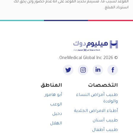
الموعد لسبب ما، فسيتم تحديد الموعد على أنه عدم حضور ولن يحق لك
استرداد المبلغ.
2026 OneMedical Global Inc.
©
التخصصات
المناطق
طبيب أمراض النساء
أبو هامور
والولادة
الوعب
أطباء الامراض الجلدية
دحيل
طبيب أسنان
الهلال
طبيب أطفال