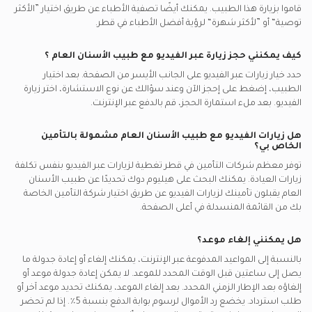
قاموا بزيارة هذا الطبيب. يمكنك أيضًا تصفية الأطباء عن طريق اختيار ”الأكثر
توصية“ أو ”لأكثر شهرة“ لرؤية أفضل الأطباء في
قطر.
كيف يمكنني حجز زيارة عبر الفيديو مع
طبيب الأسنان العام
؟
حدد خيار زيارات عبر الفيديو على الجانب الأيسر من الصفحة. بعد اختيار
الطبيب، إضغط على إحجز الآن وعند سؤالك عن نوع الاستشارة، اختر زيارة
الفيديو. بعد ملء استمارة الحجز، قم بالدفع عبر الإنترنت.
هل زيارات الفيديو مع
طبيب الأسنان العام
مشمولة بالتأمين
الخاص بي؟
توفر معظم شركات التأمين في
قطر
تغطية لزيارات عبر الفيديو بنفس تكلفة
زيارات العيادة. يمكنك البحث على هيليوم دوك تحديدًا عن
طبيب الأسنان
العام
يقبلون تأمينك لزيارات الفيديو عن طريق اختيار شركة التأمين الخاصة
بك من القائمة المنسدلة في أعلى الصفحة.
هل يمكنني إلغاء موعد؟
بالنسبة إلى المواعيد المدفوعة عبر الإنترنت، يمكنك إلغاء أو إعادة جدولة ما
يصل إلى ساعتين قبل الوقت المحدد للموعد. لا يمكن إعادة جدولة موعد أو
إلغاؤه بعد الإطار الزمني المحدد. بعد إلغاء الموعد، يمكنك تحديد موعد آخر أو
طلب استرداد. يخضع رد الأموال لرسوم بوابة الدفع بنسبة 5٪. إذا لم تحضر