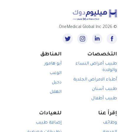
2026 OneMedical Global Inc.
©
التخصصات
المناطق
طبيب أمراض النساء
أبو هامور
والولادة
الوعب
أطباء الامراض الجلدية
دحيل
طبيب أسنان
الهلال
طبيب أطفال
إقرأ عنا
للعيادات
وظائف
إضافة طبيب