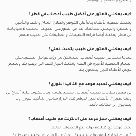
مكالمات الفيديو مع جراحيي
والصرع والصداع والزهايمر
إم إس إيتش يدعم تأمين اطباء أعصاب
اضطرابات القلق, الدوحة
أفضل اطباء باطنية في الدوحة
مكالمات الفيديو مع أطباء القلب
أتنا يدعم تأمين اطباء أعصاب
الشلل الدماغي, الدوحة
كيف يمكنني العثور على أفضل
طبيب أعصاب
في
قطر
؟
أفضل أخصائيين أمراض الصدر في الدوحة
مكالمات الفيديو مع اطباء باطنية
ناس يدعم تأمين اطباء أعصاب
الاغماء, الدوحة
يمكنك تصفية الأطباء بناءاً على الموقع والعلاج المتاح واللغة والتأمين
والشهرة والجنس. يساعدك هذا في العثور على الطبيب الأنسب لاحتياجاتك
بوبا يدعم تأمين اطباء أعصاب
الدوار, الدوحة
في
قطر.
يمكنك أيضًا قراءة التقييمات والتعليقات لكل طبيب منهم.
سيب يدعم تأمين اطباء أعصاب
اعتلال الأعصاب السكري, الدوحة
كيف يمكنني العثور على طبيب يتحدث لغتي؟
غلوب مد يدعم تأمين اطباء أعصاب
التهاب الدماغ, الدوحة
عندما تبحث عن
طبيب أعصاب
، ستتمكن من رؤية عوامل التصفية على
نيورون يدعم تأمين اطباء أعصاب
اليسار. التصفية الأخيرة هي اللغة. يمكنك اختيار اللغة التي ترغب بها وسيتم
غلوب مد قطر يدعم تأمين اطباء أعصاب
عرض الأطباء الذين يتحدثون بها.
كيف يمكنني تحديد موعد مع التأكيد الفوري؟
في بعض بطاقات
طبيب أعصاب
، ستجد علامة زرقاء مكتوب عليه ”متاح في
وقت معين“. الأطباء الذين لديهم هذه الأزرار متاحون للتأكيد الفوري ولا
يحتاجون إلى مكالمة تأكيد.
كيف يمكنني حجز موعد على الانترنت مع
طبيب أعصاب
؟
لحجز موعد مع هيليوم دوك اتبع الخطوات التالية:
1. في صفحة هيليوم دوك الرئيسية، ابحث عن العلاج أو الطبيب عن طريق