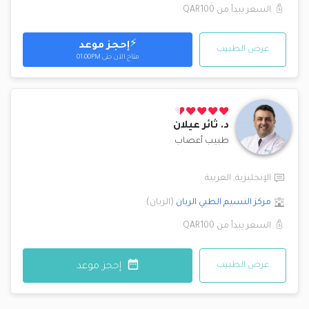
السعر يبدأ من
QAR100
⚡
إحجز موعد
عرض الطبيب
متاح
الآن حتى 01:00PM
د.
ثائر عيلان
طبيب أعصاب
الإنجليزية
,
العربية
مركز النسيم الطبي
الريان
(
الريان
)
السعر يبدأ من
QAR100
عرض الطبيب
إحجز موعد