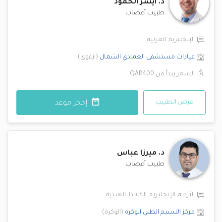
د.
ايسر الحمود
طبيب أعصاب
الإنجليزية
,
العربية
عيادات مستشفى العمادي
الشمال
(
ازغوى
)
السعر يبدأ من
QAR400
عرض الطبيب
إحجز موعد
د.
ميرزا عباس
طبيب أعصاب
الأردية
,
الإنجليزية
,
الكانادا
,
الهندية
مركز النسيم الطبي
الوكرة
(
الوكرة
)