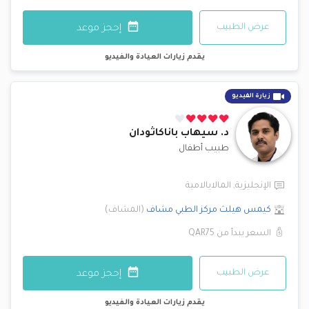
عرض الطبيب
إحجز موعد
يقدم زيارات العيادة والفيديو
زيارة الفيديو
د.
سيهاب باناكاثودان
طبيب أطفال
الإنجليزية
,
المالايالامية
كيمس هيلث مركز الطبي
مشاف
(
المشاف
)
السعر يبدأ من
QAR75
عرض الطبيب
إحجز موعد
يقدم زيارات العيادة والفيديو