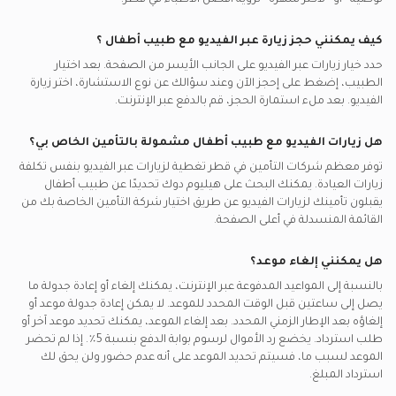
توصية“ أو ”لأكثر شهرة“ لرؤية أفضل الأطباء في
قطر.
كيف يمكنني حجز زيارة عبر الفيديو مع
طبيب أطفال
؟
حدد خيار زيارات عبر الفيديو على الجانب الأيسر من الصفحة. بعد اختيار
الطبيب، إضغط على إحجز الآن وعند سؤالك عن نوع الاستشارة، اختر زيارة
الفيديو. بعد ملء استمارة الحجز، قم بالدفع عبر الإنترنت.
هل زيارات الفيديو مع
طبيب أطفال
مشمولة بالتأمين الخاص بي؟
توفر معظم شركات التأمين في
قطر
تغطية لزيارات عبر الفيديو بنفس تكلفة
زيارات العيادة. يمكنك البحث على هيليوم دوك تحديدًا عن
طبيب أطفال
يقبلون تأمينك لزيارات الفيديو عن طريق اختيار شركة التأمين الخاصة بك من
القائمة المنسدلة في أعلى الصفحة.
هل يمكنني إلغاء موعد؟
بالنسبة إلى المواعيد المدفوعة عبر الإنترنت، يمكنك إلغاء أو إعادة جدولة ما
يصل إلى ساعتين قبل الوقت المحدد للموعد. لا يمكن إعادة جدولة موعد أو
إلغاؤه بعد الإطار الزمني المحدد. بعد إلغاء الموعد، يمكنك تحديد موعد آخر أو
طلب استرداد. يخضع رد الأموال لرسوم بوابة الدفع بنسبة 5٪. إذا لم تحضر
الموعد لسبب ما، فسيتم تحديد الموعد على أنه عدم حضور ولن يحق لك
استرداد المبلغ.