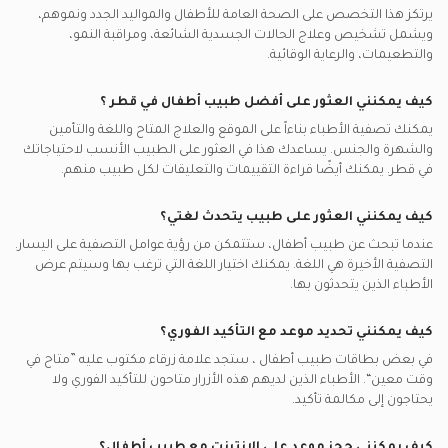
حالات الطوارئ للأطفال, الدوحة
أفضل اطباء الأطفال في الدوحة
يرتكز هذا التخصص على الصحة العامة للأطفال والمواليد الجدد ونموهم،
مكالمات الفيديو مع اطباء نفسيين
سيجنا يدعم تأمين اطباء الأطفال
الأمراض المعدية عند الأطفال, الدوحة
ويشمل تشخيص وعلاج الحالات الجسدية الشائعة، ومراقبة النمو،
أفضل أطباء القلب في الدوحة
مكالمات الفيديو مع جراحيي
والتطعيمات، والرعاية الوقائية.
None يدعم تأمين اطباء الأطفال
حديثي الولادة, الدوحة
أفضل اطباء باطنية في الدوحة
مكالمات الفيديو مع أطباء القلب
سيب يدعم تأمين اطباء الأطفال
طب الأطفال التنموي, الدوحة
كيف يمكنني العثور على أفضل
طبيب أطفال
في
قطر
؟
أفضل أخصائيين أمراض الصدر في الدوحة
مكالمات الفيديو مع اطباء باطنية
نيورون يدعم تأمين اطباء الأطفال
أمراض الأطفال العصبية, الدوحة
يمكنك تصفية الأطباء بناءاً على الموقع والعلاج المتاح واللغة والتأمين
والشهرة والجنس. يساعدك هذا في العثور على الطبيب الأنسب لاحتياجاتك
ناس يدعم تأمين اطباء الأطفال
متابعة تغذية حديثي الولادة, الدوحة
في
قطر.
يمكنك أيضًا قراءة التقييمات والتعليقات لكل طبيب منهم.
إم إس إيتش يدعم تأمين اطباء الأطفال
سوء التغذية للأطفال, الدوحة
كيف يمكنني العثور على طبيب يتحدث لغتي؟
أتنا يدعم تأمين اطباء الأطفال
الرعايَة الأوَّلية لحديثي الولادة, الدوحة
عندما تبحث عن
طبيب أطفال
، ستتمكن من رؤية عوامل التصفية على اليسار.
بوبا يدعم تأمين اطباء الأطفال
التصفية الأخيرة هي اللغة. يمكنك اختيار اللغة التي ترغب بها وسيتم عرض
مدنت يدعم تأمين اطباء الأطفال
الأطباء الذين يتحدثون بها.
كيف يمكنني تحديد موعد مع التأكيد الفوري؟
في بعض بطاقات
طبيب أطفال
، ستجد علامة زرقاء مكتوب عليه ”متاح في
وقت معين“. الأطباء الذين لديهم هذه الأزرار متاحون للتأكيد الفوري ولا
يحتاجون إلى مكالمة تأكيد.