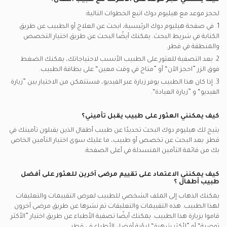
كيف يمكنني حجز موعد على الانترنت مع
طبيب أطفال
؟
لحجز موعد مع هيليوم دوك اتبع الخطوات التالية:
1. في صفحة هيليوم دوك الرئيسية، ابحث عن العلاج أو الطبيب عن طريق
الكتابة في شريط البحث. يمكنك أيضًا البحث عن طريق اختيار التخصص
والمنطقة في
قطر.
2. بعد التصفية للعثور على الطبيب الأنسب لاحتياجاتك، يمكنك الضغط
فوق الزر ”احجز الآن“ أو ”متاح في وقت معين“ على بطاقة الطبيب.
3. إذا كان هذا الطبيب يوفر زيارة عبر الفيديو، فستتمكن من الاختيار بين ”زيارة
الفيديو“ و ”زيارة العيادة“.
كيف يمكنني العثور على طبيب يقبل تأميني؟
يتيح لك هيليوم دوك البحث تحديدًا عن
طبيب أطفال
الذين يقبلون تأمينك في
قطر.
بعد البحث عن تخصص أو طبيب، ما عليك سوى اختيار التأمين الخاص
بك من قائمة التأمين المنسدلة في أعلى الصفحة.
كيف يمكنني الاعتماد على تقييم مرضى آخرين للعثور على أفضل
طبيب أطفال
؟
يمكنك الذهاب إلى الملف الشخصي للطبيب لعرض التقييمات والتعليقات
لهذا الطبيب. هذه التقييمات والتعليقات تم نشرها عن طريق مرضى آخرون
قاموا بزيارة هذا الطبيب. يمكنك أيضًا تصفية الأطباء عن طريق اختيار ”الأكثر