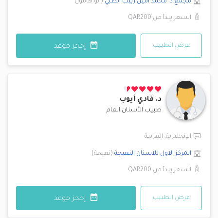
مجمع د. محمد أمين زبيب الطبي
(
أبو هامور
)
السعر يبدأ من
QAR200
عرض الطبيب
إحجز موعد
د.
فادي أيوب
طبيب الأسنان العام
الإنجليزية
,
العربية
المركز الاول للاسنان
النعيجة
(
نعيجة
)
السعر يبدأ من
QAR200
عرض الطبيب
إحجز موعد