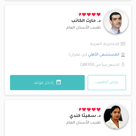
د.
حارث الكاتب
طبيب الأسنان العام
الإنجليزية
,
العربية
المستشفى الأهلي
(
بن عمران
)
السعر يبدأ من
QAR300
عرض الطبيب
إحجز موعد
د.
سميثا كندي
طبيب الأسنان العام