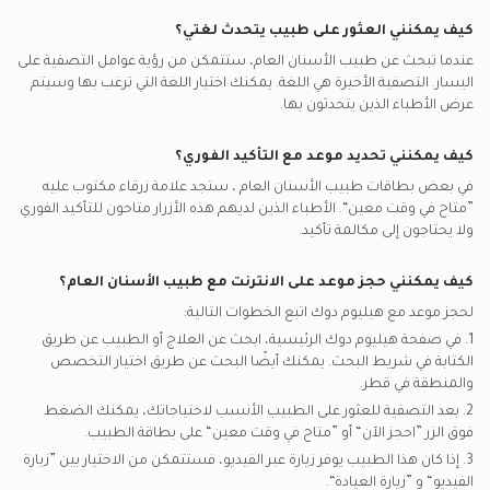
None يدعم تأمين أطباء الأسنان العامين
مشاكل اللثة, الدوحة
كيف يمكنني العثور على طبيب يتحدث لغتي؟
إم إس إيتش يدعم تأمين أطباء الأسنان العامين
رضوض الأسنان, الدوحة
عندما تبحث عن
طبيب الأسنان العام
، ستتمكن من رؤية عوامل التصفية على
اليسار. التصفية الأخيرة هي اللغة. يمكنك اختيار اللغة التي ترغب بها وسيتم
بوبا يدعم تأمين أطباء الأسنان العامين
عرض الأطباء الذين يتحدثون بها.
غلوب مد قطر يدعم تأمين أطباء الأسنان العامين
كيف يمكنني تحديد موعد مع التأكيد الفوري؟
في بعض بطاقات
طبيب الأسنان العام
، ستجد علامة زرقاء مكتوب عليه
”متاح في وقت معين“. الأطباء الذين لديهم هذه الأزرار متاحون للتأكيد الفوري
ولا يحتاجون إلى مكالمة تأكيد.
كيف يمكنني حجز موعد على الانترنت مع
طبيب الأسنان العام
؟
لحجز موعد مع هيليوم دوك اتبع الخطوات التالية:
1. في صفحة هيليوم دوك الرئيسية، ابحث عن العلاج أو الطبيب عن طريق
الكتابة في شريط البحث. يمكنك أيضًا البحث عن طريق اختيار التخصص
والمنطقة في
قطر.
2. بعد التصفية للعثور على الطبيب الأنسب لاحتياجاتك، يمكنك الضغط
فوق الزر ”احجز الآن“ أو ”متاح في وقت معين“ على بطاقة الطبيب.
3. إذا كان هذا الطبيب يوفر زيارة عبر الفيديو، فستتمكن من الاختيار بين ”زيارة
الفيديو“ و ”زيارة العيادة“.