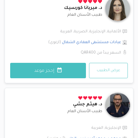
د.
ميريانا كورسيك
طبيب الأسنان العام
الألمانية
,
الإنجليزية
,
الصربية
,
العربية
عيادات مستشفى العمادي
الشمال
(
ازغوى
)
السعر يبدأ من
QAR400
عرض الطبيب
إحجز موعد
د.
هيثم جشي
طبيب الأسنان العام
الإنجليزية
,
العربية