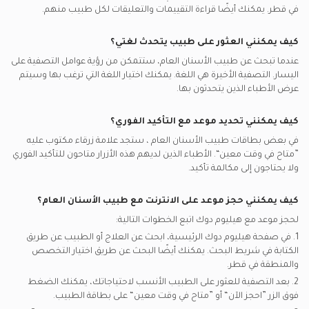
في
قطر.
يمكنك أيضًا قراءة التقييمات والتعليقات لكل طبيب منهم.
سيجنا يدعم تأمين أطباء الأسنان العامين
طب الأسنان الترميمي, الدوحة
None يدعم تأمين أطباء الأسنان العامين
مشاكل اللثة, الدوحة
كيف يمكنني العثور على طبيب يتحدث لغتي؟
إم إس إيتش يدعم تأمين أطباء الأسنان العامين
رضوض الأسنان, الدوحة
عندما تبحث عن
طبيب الأسنان العام
، ستتمكن من رؤية عوامل التصفية على
اليسار. التصفية الأخيرة هي اللغة. يمكنك اختيار اللغة التي ترغب بها وسيتم
بوبا يدعم تأمين أطباء الأسنان العامين
عرض الأطباء الذين يتحدثون بها.
غلوب مد قطر يدعم تأمين أطباء الأسنان العامين
كيف يمكنني تحديد موعد مع التأكيد الفوري؟
في بعض بطاقات
طبيب الأسنان العام
، ستجد علامة زرقاء مكتوب عليه
”متاح في وقت معين“. الأطباء الذين لديهم هذه الأزرار متاحون للتأكيد الفوري
ولا يحتاجون إلى مكالمة تأكيد.
كيف يمكنني حجز موعد على الانترنت مع
طبيب الأسنان العام
؟
لحجز موعد مع هيليوم دوك اتبع الخطوات التالية:
1. في صفحة هيليوم دوك الرئيسية، ابحث عن العلاج أو الطبيب عن طريق
الكتابة في شريط البحث. يمكنك أيضًا البحث عن طريق اختيار التخصص
والمنطقة في
قطر.
2. بعد التصفية للعثور على الطبيب الأنسب لاحتياجاتك، يمكنك الضغط
فوق الزر ”احجز الآن“ أو ”متاح في وقت معين“ على بطاقة الطبيب.