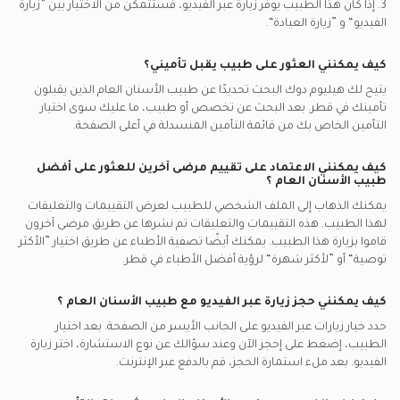
3. إذا كان هذا الطبيب يوفر زيارة عبر الفيديو، فستتمكن من الاختيار بين ”زيارة
الفيديو“ و ”زيارة العيادة“.
كيف يمكنني العثور على طبيب يقبل تأميني؟
يتيح لك هيليوم دوك البحث تحديدًا عن
طبيب الأسنان العام
الذين يقبلون
تأمينك في
قطر.
بعد البحث عن تخصص أو طبيب، ما عليك سوى اختيار
التأمين الخاص بك من قائمة التأمين المنسدلة في أعلى الصفحة.
كيف يمكنني الاعتماد على تقييم مرضى آخرين للعثور على أفضل
طبيب الأسنان العام
؟
يمكنك الذهاب إلى الملف الشخصي للطبيب لعرض التقييمات والتعليقات
لهذا الطبيب. هذه التقييمات والتعليقات تم نشرها عن طريق مرضى آخرون
قاموا بزيارة هذا الطبيب. يمكنك أيضًا تصفية الأطباء عن طريق اختيار ”الأكثر
توصية“ أو ”لأكثر شهرة“ لرؤية أفضل الأطباء في
قطر.
كيف يمكنني حجز زيارة عبر الفيديو مع
طبيب الأسنان العام
؟
حدد خيار زيارات عبر الفيديو على الجانب الأيسر من الصفحة. بعد اختيار
الطبيب، إضغط على إحجز الآن وعند سؤالك عن نوع الاستشارة، اختر زيارة
الفيديو. بعد ملء استمارة الحجز، قم بالدفع عبر الإنترنت.