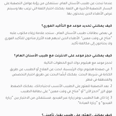
إم إس إيتش يدعم تأمين أطباء الأسنان العامين
رضوض الأسنان, الدوحة
عندما تبحث عن
طبيب الأسنان العام
، ستتمكن من رؤية عوامل التصفية على
اليسار. التصفية الأخيرة هي اللغة. يمكنك اختيار اللغة التي ترغب بها وسيتم
بوبا يدعم تأمين أطباء الأسنان العامين
عرض الأطباء الذين يتحدثون بها.
غلوب مد قطر يدعم تأمين أطباء الأسنان العامين
كيف يمكنني تحديد موعد مع التأكيد الفوري؟
في بعض بطاقات
طبيب الأسنان العام
، ستجد علامة زرقاء مكتوب عليه
”متاح في وقت معين“. الأطباء الذين لديهم هذه الأزرار متاحون للتأكيد الفوري
ولا يحتاجون إلى مكالمة تأكيد.
كيف يمكنني حجز موعد على الانترنت مع
طبيب الأسنان العام
؟
لحجز موعد مع هيليوم دوك اتبع الخطوات التالية:
1. في صفحة هيليوم دوك الرئيسية، ابحث عن العلاج أو الطبيب عن طريق
الكتابة في شريط البحث. يمكنك أيضًا البحث عن طريق اختيار التخصص
والمنطقة في
قطر.
2. بعد التصفية للعثور على الطبيب الأنسب لاحتياجاتك، يمكنك الضغط
فوق الزر ”احجز الآن“ أو ”متاح في وقت معين“ على بطاقة الطبيب.
3. إذا كان هذا الطبيب يوفر زيارة عبر الفيديو، فستتمكن من الاختيار بين ”زيارة
الفيديو“ و ”زيارة العيادة“.
كيف يمكنني العثور على طبيب يقبل تأميني؟