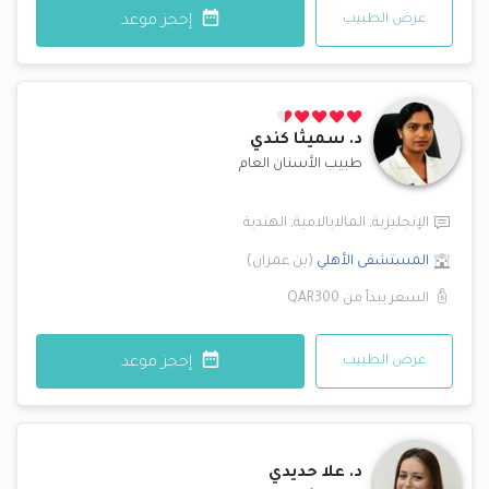
عرض الطبيب
إحجز موعد
د.
سميثا كندي
طبيب الأسنان العام
الإنجليزية
,
المالايالامية
,
الهندية
المستشفى الأهلي
(
بن عمران
)
السعر يبدأ من
QAR300
عرض الطبيب
إحجز موعد
د.
علا حديدي