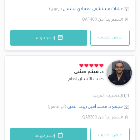
عيادات مستشفى العمادي
الشمال
(
ازغوى
)
السعر يبدأ من
QAR400
عرض الطبيب
إحجز موعد
د.
هيثم جشي
طبيب الأسنان العام
الإنجليزية
,
العربية
مجمع د. محمد أمين زبيب الطبي
(
أبو هامور
)
السعر يبدأ من
QAR200
عرض الطبيب
إحجز موعد