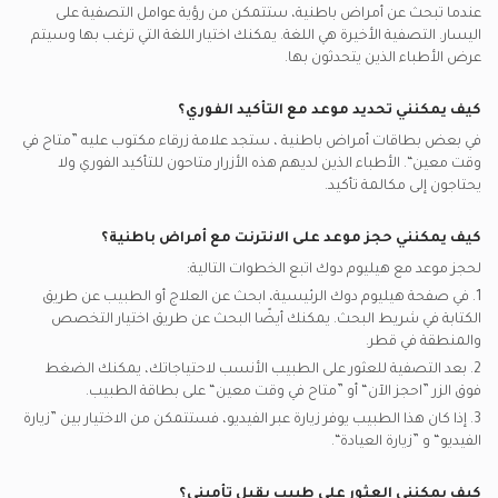
عندما تبحث عن
أمراض باطنية
، ستتمكن من رؤية عوامل التصفية على
ليبانو-سويس يدعم تأمين اطباء باطنية
اليسار. التصفية الأخيرة هي اللغة. يمكنك اختيار اللغة التي ترغب بها وسيتم
شركة قطر الإسلامية للتأمين - ق ي ي س يدعم تأمين اطباء باطنية
عرض الأطباء الذين يتحدثون بها.
كيف يمكنني تحديد موعد مع التأكيد الفوري؟
في بعض بطاقات
أمراض باطنية
، ستجد علامة زرقاء مكتوب عليه ”متاح في
وقت معين“. الأطباء الذين لديهم هذه الأزرار متاحون للتأكيد الفوري ولا
يحتاجون إلى مكالمة تأكيد.
كيف يمكنني حجز موعد على الانترنت مع
أمراض باطنية
؟
لحجز موعد مع هيليوم دوك اتبع الخطوات التالية:
1. في صفحة هيليوم دوك الرئيسية، ابحث عن العلاج أو الطبيب عن طريق
الكتابة في شريط البحث. يمكنك أيضًا البحث عن طريق اختيار التخصص
والمنطقة في
قطر.
2. بعد التصفية للعثور على الطبيب الأنسب لاحتياجاتك، يمكنك الضغط
فوق الزر ”احجز الآن“ أو ”متاح في وقت معين“ على بطاقة الطبيب.
3. إذا كان هذا الطبيب يوفر زيارة عبر الفيديو، فستتمكن من الاختيار بين ”زيارة
الفيديو“ و ”زيارة العيادة“.
كيف يمكنني العثور على طبيب يقبل تأميني؟