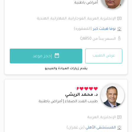
أمراض باطنية
الإنجليزية
,
العربية
,
الغوجاراتية
,
المهاراتية
,
الهندية
نوفا هيلث كير
(
المعموره
)
السعر يبدأ من
QAR50
عرض الطبيب
إحجز موعد
يقدم زيارات العيادة والفيديو
د.
محمد الريشي
طبيب الغدد الصماء
|
أمراض باطنية
الإنجليزية
,
العربية
المستشفى الأهلي
(
بن عمران
)