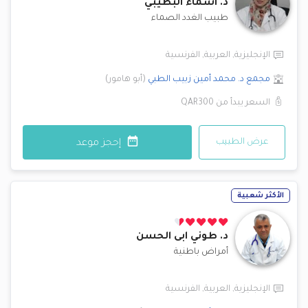
د.
اسماء البطيبي
طبيب الغدد الصماء
الإنجليزية
,
العربية
,
الفرنسية
مجمع د. محمد أمين زبيب الطبي
(
أبو هامور
)
السعر يبدأ من
QAR300
عرض الطبيب
إحجز موعد
الأكثر شعبية
د.
طوني ابى الحسن
أمراض باطنية
الإنجليزية
,
العربية
,
الفرنسية