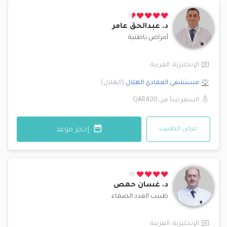
د.
عبدالحق عامر
أمراض باطنية
الإنجليزية
,
العربية
مستشفى العمادي
الهلال
(
الهلال
)
السعر يبدأ من
QAR400
عرض الطبيب
إحجز موعد
د.
غسان حمص
طبيب الغدد الصماء
الإنجليزية
,
العربية