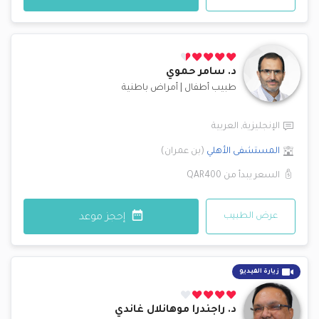
د.
سامر حموي
طبيب أطفال
|
أمراض باطنية
الإنجليزية
,
العربية
المستشفى الأهلي
(
بن عمران
)
السعر يبدأ من
QAR400
عرض الطبيب
إحجز موعد
زيارة الفيديو
د.
راجندرا موهانلال غاندي