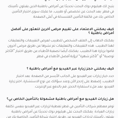
يتيح لك هيليوم دوك البحث تحديدًا عن
أمراض باطنية
الذين يقبلون تأمينك
في
قطر.
بعد البحث عن تخصص أو طبيب، ما عليك سوى اختيار التأمين
الخاص بك من قائمة التأمين المنسدلة في أعلى الصفحة.
كيف يمكنني الاعتماد على تقييم مرضى آخرين للعثور على أفضل
أمراض باطنية
؟
يمكنك الذهاب إلى الملف الشخصي للطبيب لعرض التقييمات والتعليقات
لهذا الطبيب. هذه التقييمات والتعليقات تم نشرها عن طريق مرضى آخرون
قاموا بزيارة هذا الطبيب. يمكنك أيضًا تصفية الأطباء عن طريق اختيار ”الأكثر
توصية“ أو ”لأكثر شهرة“ لرؤية أفضل الأطباء في
قطر.
كيف يمكنني حجز زيارة عبر الفيديو مع
أمراض باطنية
؟
حدد خيار زيارات عبر الفيديو على الجانب الأيسر من الصفحة. بعد اختيار
الطبيب، إضغط على إحجز الآن وعند سؤالك عن نوع الاستشارة، اختر زيارة
الفيديو. بعد ملء استمارة الحجز، قم بالدفع عبر الإنترنت.
هل زيارات الفيديو مع
أمراض باطنية
مشمولة بالتأمين الخاص بي؟
توفر معظم شركات التأمين في
قطر
تغطية لزيارات عبر الفيديو بنفس تكلفة
زيارات العيادة. يمكنك البحث على هيليوم دوك تحديدًا عن
أمراض باطنية
يقبلون تأمينك لزيارات الفيديو عن طريق اختيار شركة التأمين الخاصة بك من