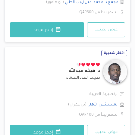
مجمع د. محمد أمين زبيب الطبي
(
أبو هامور
)
السعر يبدأ من
QAR300
عرض الطبيب
إحجز موعد
الأكثر شعبية
د.
هيثم عبدالله
طبيب الغدد الصماء
الإنجليزية
,
العربية
المستشفى الأهلي
(
بن عمران
)
السعر يبدأ من
QAR400
عرض الطبيب
إحجز موعد