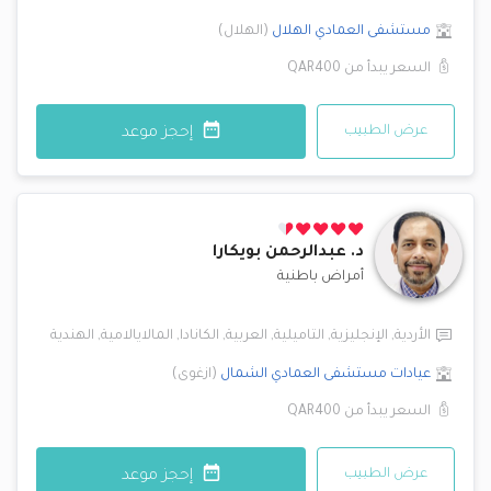
مستشفى العمادي
الهلال
(
الهلال
)
السعر يبدأ من
QAR400
عرض الطبيب
إحجز موعد
د.
عبدالرحمن بويكارا
أمراض باطنية
الأردية
,
الإنجليزية
,
التاميلية
,
العربية
,
الكانادا
,
المالايالامية
,
الهندية
عيادات مستشفى العمادي
الشمال
(
ازغوى
)
السعر يبدأ من
QAR400
عرض الطبيب
إحجز موعد