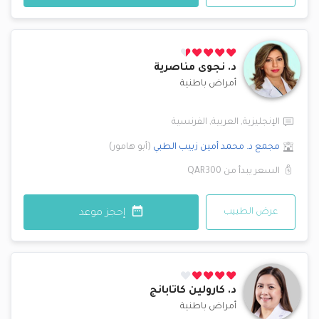
د.
نجوى مناصرية
أمراض باطنية
الإنجليزية
,
العربية
,
الفرنسية
مجمع د. محمد أمين زبيب الطبي
(
أبو هامور
)
السعر يبدأ من
QAR300
عرض الطبيب
إحجز موعد
د.
كارولين كاتابانج
أمراض باطنية