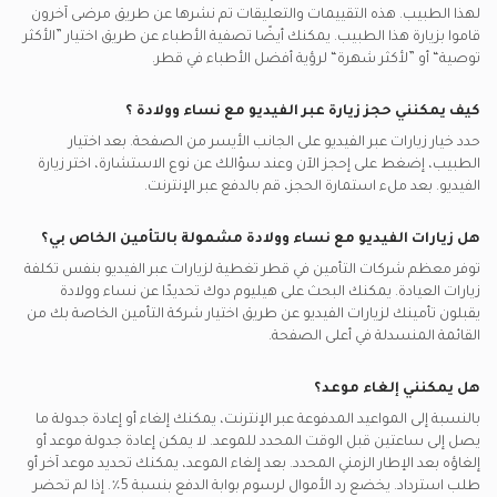
لهذا الطبيب. هذه التقييمات والتعليقات تم نشرها عن طريق مرضى آخرون
قاموا بزيارة هذا الطبيب. يمكنك أيضًا تصفية الأطباء عن طريق اختيار ”الأكثر
توصية“ أو ”لأكثر شهرة“ لرؤية أفضل الأطباء في
قطر.
كيف يمكنني حجز زيارة عبر الفيديو مع
نساء وولادة
؟
حدد خيار زيارات عبر الفيديو على الجانب الأيسر من الصفحة. بعد اختيار
الطبيب، إضغط على إحجز الآن وعند سؤالك عن نوع الاستشارة، اختر زيارة
الفيديو. بعد ملء استمارة الحجز، قم بالدفع عبر الإنترنت.
هل زيارات الفيديو مع
نساء وولادة
مشمولة بالتأمين الخاص بي؟
توفر معظم شركات التأمين في
قطر
تغطية لزيارات عبر الفيديو بنفس تكلفة
زيارات العيادة. يمكنك البحث على هيليوم دوك تحديدًا عن
نساء وولادة
يقبلون تأمينك لزيارات الفيديو عن طريق اختيار شركة التأمين الخاصة بك من
القائمة المنسدلة في أعلى الصفحة.
هل يمكنني إلغاء موعد؟
بالنسبة إلى المواعيد المدفوعة عبر الإنترنت، يمكنك إلغاء أو إعادة جدولة ما
يصل إلى ساعتين قبل الوقت المحدد للموعد. لا يمكن إعادة جدولة موعد أو
إلغاؤه بعد الإطار الزمني المحدد. بعد إلغاء الموعد، يمكنك تحديد موعد آخر أو
طلب استرداد. يخضع رد الأموال لرسوم بوابة الدفع بنسبة 5٪. إذا لم تحضر