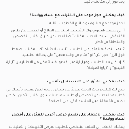
يحتاجون إلى مكالمة تأكيد.
كيف يمكنني حجز موعد على الانترنت مع
نساء وولادة
؟
لحجز موعد مع هيليوم دوك اتبع الخطوات التالية:
1. في صفحة هيليوم دوك الرئيسية، ابحث عن العلاج أو الطبيب عن طريق
الكتابة في شريط البحث. يمكنك أيضًا البحث عن طريق اختيار التخصص
والمنطقة في
قطر.
2. بعد التصفية للعثور على الطبيب الأنسب لاحتياجاتك، يمكنك الضغط
فوق الزر ”احجز الآن“ أو ”متاح في وقت معين“ على بطاقة الطبيب.
3. إذا كان هذا الطبيب يوفر زيارة عبر الفيديو، فستتمكن من الاختيار بين ”زيارة
الفيديو“ و ”زيارة العيادة“.
كيف يمكنني العثور على طبيب يقبل تأميني؟
يتيح لك هيليوم دوك البحث تحديدًا عن
نساء وولادة
الذين يقبلون تأمينك في
قطر.
بعد البحث عن تخصص أو طبيب، ما عليك سوى اختيار التأمين الخاص
بك من قائمة التأمين المنسدلة في أعلى الصفحة.
كيف يمكنني الاعتماد على تقييم مرضى آخرين للعثور على أفضل
نساء وولادة
؟
يمكنك الذهاب إلى الملف الشخصي للطبيب لعرض التقييمات والتعليقات