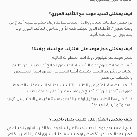
الأطباء الذين يتحدثون بها.
كيف يمكنني تحديد موعد مع التأكيد الفوري؟
في بعض بطاقات
نساء وولادة
، ستجد علامة زرقاء مكتوب عليه ”متاح في
وقت معين“. الأطباء الذين لديهم هذه الأزرار متاحون للتأكيد الفوري ولا
يحتاجون إلى مكالمة تأكيد.
كيف يمكنني حجز موعد على الانترنت مع
نساء وولادة
؟
لحجز موعد مع هيليوم دوك اتبع الخطوات التالية:
1. في صفحة هيليوم دوك الرئيسية، ابحث عن العلاج أو الطبيب عن طريق
الكتابة في شريط البحث. يمكنك أيضًا البحث عن طريق اختيار التخصص
والمنطقة في
قطر.
2. بعد التصفية للعثور على الطبيب الأنسب لاحتياجاتك، يمكنك الضغط
فوق الزر ”احجز الآن“ أو ”متاح في وقت معين“ على بطاقة الطبيب.
3. إذا كان هذا الطبيب يوفر زيارة عبر الفيديو، فستتمكن من الاختيار بين ”زيارة
الفيديو“ و ”زيارة العيادة“.
كيف يمكنني العثور على طبيب يقبل تأميني؟
يتيح لك هيليوم دوك البحث تحديدًا عن
نساء وولادة
الذين يقبلون تأمينك في
قطر.
بعد البحث عن تخصص أو طبيب، ما عليك سوى اختيار التأمين الخاص