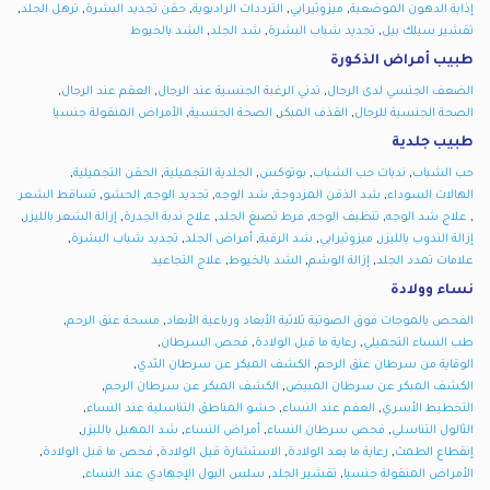
,
,
,
,
,
إذابة الدهون الموضعية
ميزوثيرابي
الترددات الراديوية
حقن تجديد البشرة
ترهل الجلد
,
,
,
تقشير سيلك بيل
تجديد شباب البشرة
شد الجلد
الشد بالخيوط
طبيب أمراض الذكورة
,
,
,
الضعف الجنسي لدى الرجال
تدني الرغبة الجنسية عند الرجال
العقم عند الرجال
,
,
,
الصحة الجنسية للرجال
القذف المبكر
الصحة الجنسية
الأمراض المنقولة جنسيا
طبيب جلدية
,
,
,
,
,
حب الشباب
ندبات حب الشباب
بوتوكس
الجلدية التجميلية
الحقن التجميلية
,
,
,
,
,
الهالات السوداء
شد الذقن المزدوجة
شد الوجه
تجديد الوجه
الحشو
تساقط الشعر
,
,
,
,
,
,
علاج شد الوجه
تنظيف الوجه
فرط تصبغ الجلد
علاج ندبة الجدرة
إزالة الشعر بالليزر
,
,
,
,
,
إزالة الندوب بالليزر
ميزوثيرابي
شد الرقبة
أمراض الجلد
تجديد شباب البشرة
,
,
,
علامات تمدد الجلد
إزالة الوشم
الشد بالخيوط
علاج التجاعيد
نساء وولادة
,
,
الفحص بالموجات فوق الصوتية ثلاثية الأبعاد ورباعية الأبعاد
مسحة عنق الرحم
,
,
,
طب النساء التجميلي
رعاية ما قبل الولادة
فحص السرطان
,
,
الوقاية من سرطان عنق الرحم
الكشف المبكر عن سرطان الثدي
,
,
الكشف المبكر عن سرطان المبيض
الكشف المبكر عن سرطان الرحم
,
,
,
التخطيط الأسري
العقم عند النساء
حشو المناطق التناسلية عند النساء
,
,
,
,
الثالول التناسلي
فحص سرطان النساء
أمراض النساء
شد المهبل بالليزر
,
,
,
,
إنقطاع الطمث
رعاية ما بعد الولادة
الاستشارة قبل الولادة
فحص ما قبل الولادة
,
,
,
الأمراض المنقولة جنسيا
تقشير الجلد
سلس البول الإجهادي عند النساء