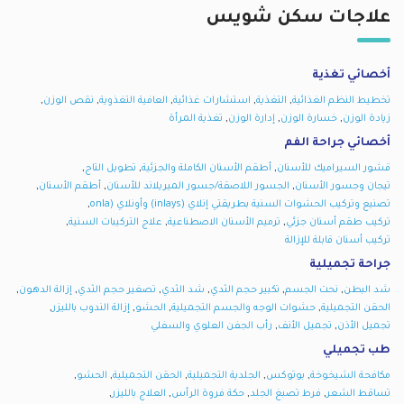
علاجات
سكن شويس
أخصائي تغذية
,
,
,
,
,
تخطيط النظم الغذائية
التغذية
استشارات غذائية
العافية التغذوية
نقص الوزن
,
,
,
زيادة الوزن
خسارة الوزن
إدارة الوزن
تغذية المرأة
أخصائي جراحة الفم
,
,
,
قشور السيراميك للأسنان
أطقم الأسنان الكاملة والجزئية
تطويل التاج
,
,
,
تيجان وجسور الأسنان
الجسور اللاصقة/جسور الميريلاند للأسنان
أطقم الأسنان
,
تصنيع وتركيب الحشوات السنية بطريقتي إنلاي (inlays) وأونلاي (onla
,
,
,
تركيب طقم أسنان جزئي
ترميم الأسنان الاصطناعية
علاج التركيبات السنية
تركيب أسنان قابلة للإزالة
جراحة تجميلية
,
,
,
,
,
,
شد البطن
نحت الجسم
تكبير حجم الثدي
شد الثدي
تصغير حجم الثدي
إزالة الدهون
,
,
,
,
الحقن التجميلية
حشوات الوجه والجسم التجميلية
الحشو
إزالة الندوب بالليزر
,
,
تجميل الأذن
تجميل الأنف
رأب الجفن العلوي والسفلي
طب تجميلي
,
,
,
,
,
مكافحة الشيخوخة
بوتوكس
الجلدية التجميلية
الحقن التجميلية
الحشو
,
,
,
,
تساقط الشعر
فرط تصبغ الجلد
حكة فروة الرأس
العلاج بالليزر