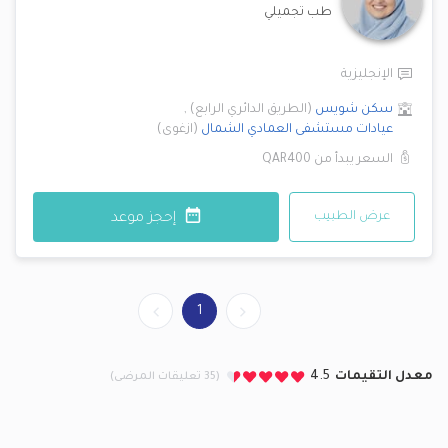
طب تجميلي
الإنجليزية
سكن شويس
(
الطريق الدائري الرابع
)
,
عيادات مستشفى العمادي
الشمال
(
ازغوى
)
السعر يبدأ من
QAR400
عرض الطبيب
إحجز موعد
1
معدل التقيمات
4.5
(35 تعليقات المرضى)