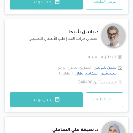
عرض الطبيب
إحجز موعد
د.
باسل شيحا
أخصائي جراحة الفم
|
طب الأسنان التجميلي
الإنجليزية
,
العربية
سكن شويس
(
الطريق الدائري الرابع
)
,
مستشفى العمادي
الهلال
(
الهلال
)
السعر يبدأ من
QAR400
عرض الطبيب
إحجز موعد
د.
نعيمة علي الساحلي