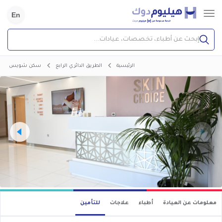
En
إبحث عن أطباء، تخصصات، عيادات...
الرئيسية
الطريق الدائري الرابع
سكن شويس
معلومات عن العيادة
أطباء
علاجات
للتأمين