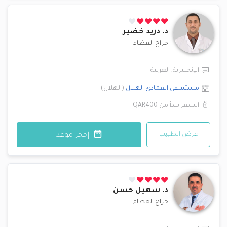
د.
دريد خضير
جراح العظام
الإنجليزية
,
العربية
مستشفى العمادي
الهلال
(
الهلال
)
السعر يبدأ من
QAR400
عرض الطبيب
إحجز موعد
د.
سهيل حسن
جراح العظام