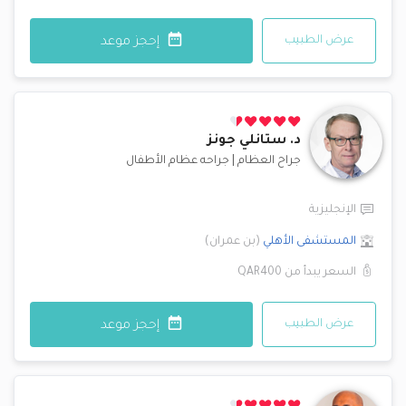
عرض الطبيب
إحجز موعد
د.
ستانلي جونز
جراح العظام
|
جراحه عظام الأطفال
الإنجليزية
المستشفى الأهلي
(
بن عمران
)
السعر يبدأ من
QAR400
عرض الطبيب
إحجز موعد