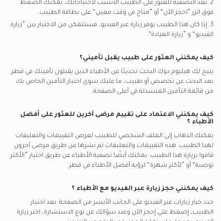
2. بعد التصفية للعثور على الطبيب الأنسب لاحتياجاتك، يمكنك الضغط
فوق الزر ”احجز الآن“ أو ”متاح في وقت معين“ على بطاقة الطبيب.
3. إذا كان هذا الطبيب يوفر زيارة عبر الفيديو، فستتمكن من الاختيار بين ”زيارة
الفيديو“ و ”زيارة العيادة“.
كيف يمكنني العثور على طبيب يقبل تأميني؟
يتيح لك هيليوم دوك البحث تحديدًا عن
الأطباء
الذين يقبلون تأمينك في
قطر.
بعد البحث عن تخصص أو طبيب، ما عليك سوى اختيار التأمين الخاص بك
من قائمة التأمين المنسدلة في أعلى الصفحة.
كيف يمكنني الاعتماد على تقييم مرضى آخرين للعثور على أفضل
الأطباء
؟
يمكنك الذهاب إلى الملف الشخصي للطبيب لعرض التقييمات والتعليقات
لهذا الطبيب. هذه التقييمات والتعليقات تم نشرها عن طريق مرضى آخرون
قاموا بزيارة هذا الطبيب. يمكنك أيضًا تصفية الأطباء عن طريق اختيار ”الأكثر
توصية“ أو ”لأكثر شهرة“ لرؤية أفضل الأطباء في
قطر.
كيف يمكنني حجز زيارة عبر الفيديو مع
الأطباء
؟
حدد خيار زيارات عبر الفيديو على الجانب الأيسر من الصفحة. بعد اختيار
الطبيب، إضغط على إحجز الآن وعند سؤالك عن نوع الاستشارة، اختر زيارة