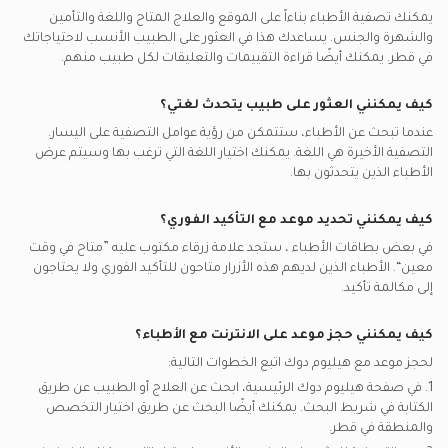
تقشير الجلد, الدوحة
اطباء جلدية في مركز النسيم الطبي, الريان
أفضل اطباء الأطفال في الدوحة
يمكنك تصفية الأطباء بناءاً على الموقع والعلاج المتاح واللغة والتأمين
مكالمات الفيديو مع اطباء نفسيين
سايكو يدعم تأمين اطباء جلدية
أمراض الجلد, الدوحة
والشهرة والجنس. يساعدك هذا في العثور على الطبيب الأنسب لاحتياجاتك
اطباء جلدية في مركز الدكتور وليد ابو حلاوة الطبي, السلطة الجديدة
أفضل أطباء القلب في الدوحة
مكالمات الفيديو مع جراحيي
في
قطر.
يمكنك أيضًا قراءة التقييمات والتعليقات لكل طبيب منهم.
غلوب مد قطر يدعم تأمين اطباء جلدية
فرط تصبغ الجلد, الدوحة
اطباء جلدية في سكن شويس, الطريق الدائري الرابع
أفضل اطباء باطنية في الدوحة
مكالمات الفيديو مع أطباء القلب
سيب يدعم تأمين اطباء جلدية
أمراض الأظافر, الدوحة
اطباء جلدية في رويال ميديكال سنتر, الغرافة
كيف يمكنني العثور على طبيب يتحدث لغتي؟
أفضل أخصائيين أمراض الصدر في الدوحة
مكالمات الفيديو مع اطباء باطنية
غلوب مد يدعم تأمين اطباء جلدية
ازالة الثالول, الدوحة
عندما تبحث عن
الأطباء
، ستتمكن من رؤية عوامل التصفية على اليسار.
التصفية الأخيرة هي اللغة. يمكنك اختيار اللغة التي ترغب بها وسيتم عرض
ناس يدعم تأمين اطباء جلدية
حساسية الجلد, الدوحة
الأطباء الذين يتحدثون بها.
إم إس إيتش يدعم تأمين اطباء جلدية
بوتوكس, الدوحة
كيف يمكنني تحديد موعد مع التأكيد الفوري؟
أتنا يدعم تأمين اطباء جلدية
تنظيف الوجه, الدوحة
في بعض بطاقات
الأطباء
، ستجد علامة زرقاء مكتوب عليه ”متاح في وقت
نيورون يدعم تأمين اطباء جلدية
معين“. الأطباء الذين لديهم هذه الأزرار متاحون للتأكيد الفوري ولا يحتاجون
بوبا يدعم تأمين اطباء جلدية
إلى مكالمة تأكيد.
كيف يمكنني حجز موعد على الانترنت مع
الأطباء
؟
لحجز موعد مع هيليوم دوك اتبع الخطوات التالية:
1. في صفحة هيليوم دوك الرئيسية، ابحث عن العلاج أو الطبيب عن طريق
الكتابة في شريط البحث. يمكنك أيضًا البحث عن طريق اختيار التخصص
والمنطقة في
قطر.