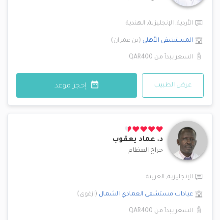
الأردية
,
الإنجليزية
,
الهندية
المستشفى الأهلي
(
بن عمران
)
السعر يبدأ من
QAR400
عرض الطبيب
إحجز موعد
د.
عماد يعقوب
جراح العظام
الإنجليزية
,
العربية
عيادات مستشفى العمادي
الشمال
(
ازغوى
)
السعر يبدأ من
QAR400