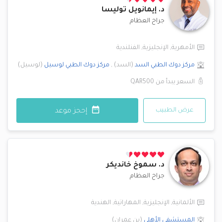
د.
إيمانويل توليسا
جراح العظام
الأمهرية
,
الإنجليزية
,
الفنلندية
مركز دوك الطبي
السد
(
السد
)
,
مركز دوك الطبي
لوسيل
(
لوسيل
)
السعر يبدأ من
QAR500
عرض الطبيب
إحجز موعد
د.
سموخ خانديكر
جراح العظام
الألمانية
,
الإنجليزية
,
المهاراتية
,
الهندية
المستشفى الأهلي
(
بن عمران
)