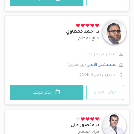
د.
أحمد كمهاوي
جراح العظام
الإنجليزية
,
العربية
المستشفى الأهلي
(
بن عمران
)
السعر يبدأ من
QAR400
عرض الطبيب
إحجز موعد
د.
منصور علي
جراح العظام