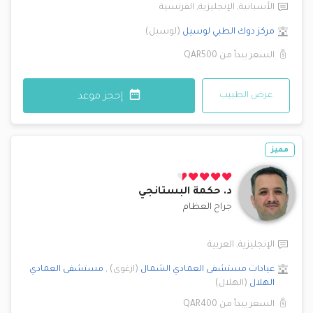
الأسبانية
,
الإنجليزية
,
الفرنسية
مركز دوك الطبي
لوسيل
(
لوسيل
)
السعر يبدأ من
QAR500
عرض الطبيب
إحجز موعد
مميز
د.
حكمة البستانجي
جراح العظام
الإنجليزية
,
العربية
عيادات مستشفى العمادي
الشمال
(
ازغوى
)
,
مستشفى العمادي
الهلال
(
الهلال
)
السعر يبدأ من
QAR400