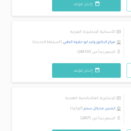
إحجز موعد
الأسبانية
,
الإنجليزية
,
العربية
مركز الدكتور وليد ابو حلاوة الطبي
(
السلطة الجديدة
)
السعر يبدأ من
QAR300
إحجز موعد
الإنجليزية
,
المالايالامية
,
الهندية
ايشين مديكل سنتر
(
الوكرة
)
السعر يبدأ من
QAR75