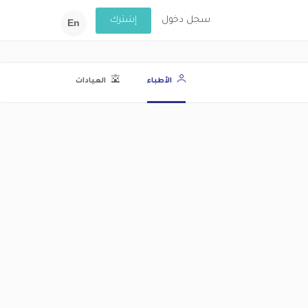
سجل دخول
إشترك
En
الأطباء
العيادات