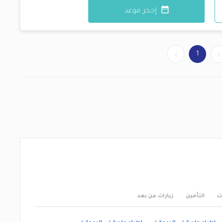
إحجز موعد
1
ت
التأمين
زيارات عن بعد