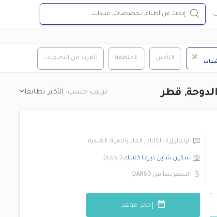
ب
التأمين
المنطقة
المزيد من التصفيات
باب
لدوحة, قطر
ترتيب حسب:
الأكثر تطابقا
الإنجليزية
,
الكانادا
,
المالايالامية
,
الهندية
سكين شاين ديرما كلينك
(
نجمة
)
السعر يبدأ من
QAR80
إحجز موعد