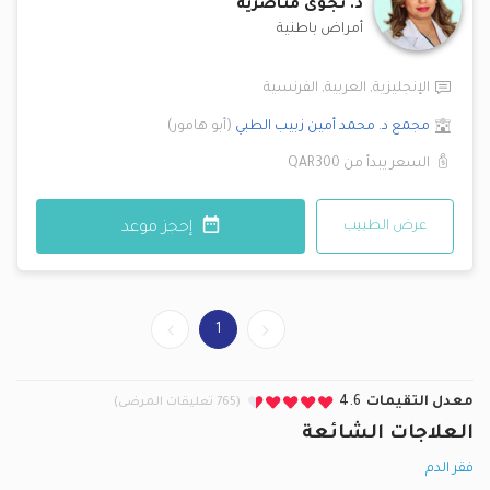
د.
نجوى مناصرية
أمراض باطنية
الإنجليزية
,
العربية
,
الفرنسية
مجمع د. محمد أمين زبيب الطبي
(
أبو هامور
)
السعر يبدأ من
QAR300
عرض الطبيب
إحجز موعد
1
معدل التقيمات
4.6
(765 تعليقات المرضى)
العلاجات الشائعة
فقر الدم