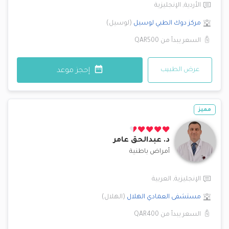
الأردية
,
الإنجليزية
مركز دوك الطبي
لوسيل
(
لوسيل
)
السعر يبدأ من
QAR500
عرض الطبيب
إحجز موعد
مميز
د.
عبدالحق عامر
أمراض باطنية
الإنجليزية
,
العربية
مستشفى العمادي
الهلال
(
الهلال
)
السعر يبدأ من
QAR400