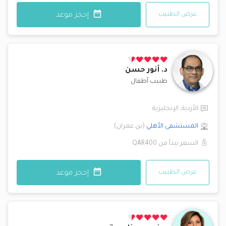
عرض الطبيب
إحجز موعد
د.
أنور حسن
طبيب أطفال
الأردية
,
الإنجليزية
المستشفى الأهلي
(
بن عمران
)
السعر يبدأ من
QAR400
عرض الطبيب
إحجز موعد