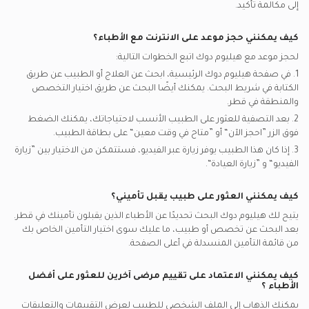
بوبا يدعم تأمين اطباء جلدية
إلى مكالمة تأكيد.
كيف يمكنني حجز موعد على الانترنت مع
الأطباء
؟
لحجز موعد مع هيليوم دوك اتبع الخطوات التالية:
1. في صفحة هيليوم دوك الرئيسية، ابحث عن العلاج أو الطبيب عن طريق
الكتابة في شريط البحث. يمكنك أيضًا البحث عن طريق اختيار التخصص
والمنطقة في
قطر.
2. بعد التصفية للعثور على الطبيب الأنسب لاحتياجاتك، يمكنك الضغط
فوق الزر ”احجز الآن“ أو ”متاح في وقت معين“ على بطاقة الطبيب.
3. إذا كان هذا الطبيب يوفر زيارة عبر الفيديو، فستتمكن من الاختيار بين ”زيارة
الفيديو“ و ”زيارة العيادة“.
كيف يمكنني العثور على طبيب يقبل تأميني؟
يتيح لك هيليوم دوك البحث تحديدًا عن
الأطباء
الذين يقبلون تأمينك في
قطر.
بعد البحث عن تخصص أو طبيب، ما عليك سوى اختيار التأمين الخاص بك
من قائمة التأمين المنسدلة في أعلى الصفحة.
كيف يمكنني الاعتماد على تقييم مرضى آخرين للعثور على أفضل
الأطباء
؟
يمكنك الذهاب إلى الملف الشخصي للطبيب لعرض التقييمات والتعليقات