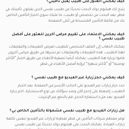
كيف يمكنني العثور على طبيب يقبل تأميني؟
يتيح لك هيليوم دوك البحث تحديدًا عن
طبيب نفسي
الذين يقبلون تأمينك في
قطر.
بعد البحث عن تخصص أو طبيب، ما عليك سوى اختيار التأمين الخاص
بك من قائمة التأمين المنسدلة في أعلى الصفحة.
كيف يمكنني الاعتماد على تقييم مرضى آخرين للعثور على أفضل
طبيب نفسي
؟
يمكنك الذهاب إلى الملف الشخصي للطبيب لعرض التقييمات والتعليقات
لهذا الطبيب. هذه التقييمات والتعليقات تم نشرها عن طريق مرضى آخرون
قاموا بزيارة هذا الطبيب. يمكنك أيضًا تصفية الأطباء عن طريق اختيار ”الأكثر
توصية“ أو ”لأكثر شهرة“ لرؤية أفضل الأطباء في
قطر.
كيف يمكنني حجز زيارة عبر الفيديو مع
طبيب نفسي
؟
حدد خيار زيارات عبر الفيديو على الجانب الأيسر من الصفحة. بعد اختيار
الطبيب، إضغط على إحجز الآن وعند سؤالك عن نوع الاستشارة، اختر زيارة
الفيديو. بعد ملء استمارة الحجز، قم بالدفع عبر الإنترنت.
هل زيارات الفيديو مع
طبيب نفسي
مشمولة بالتأمين الخاص بي؟
توفر معظم شركات التأمين في
قطر
تغطية لزيارات عبر الفيديو بنفس تكلفة
زيارات العيادة. يمكنك البحث على هيليوم دوك تحديدًا عن
طبيب نفسي