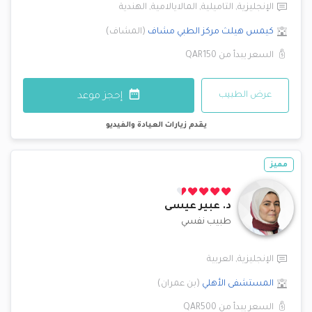
الإنجليزية
,
التاميلية
,
المالايالامية
,
الهندية
كيمس هيلث مركز الطبي
مشاف
(
المشاف
)
السعر يبدأ من
QAR150
عرض الطبيب
إحجز موعد
يقدم زيارات العيادة والفيديو
مميز
د.
عبير عيسى
طبيب نفسي
الإنجليزية
,
العربية
المستشفى الأهلي
(
بن عمران
)
السعر يبدأ من
QAR500