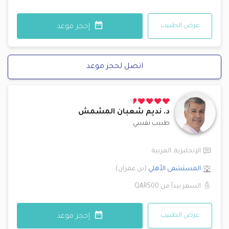
عرض الطبيب
إحجز موعد
اتصل لحجز موعد
د.
نديم شعبان المشمش
طبيب نفسي
الإنجليزية
,
العربية
المستشفى الأهلي
(
بن عمران
)
السعر يبدأ من
QAR500
عرض الطبيب
إحجز موعد