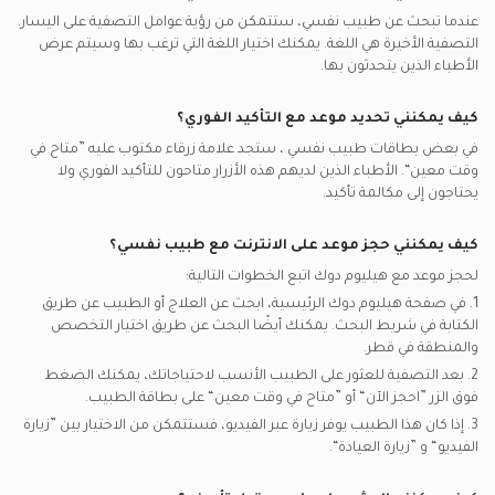
إم إس إيتش يدعم تأمين اطباء نفسيين
عندما تبحث عن
طبيب نفسي
، ستتمكن من رؤية عوامل التصفية على اليسار.
بوبا يدعم تأمين اطباء نفسيين
التصفية الأخيرة هي اللغة. يمكنك اختيار اللغة التي ترغب بها وسيتم عرض
الأطباء الذين يتحدثون بها.
كيف يمكنني تحديد موعد مع التأكيد الفوري؟
في بعض بطاقات
طبيب نفسي
، ستجد علامة زرقاء مكتوب عليه ”متاح في
وقت معين“. الأطباء الذين لديهم هذه الأزرار متاحون للتأكيد الفوري ولا
يحتاجون إلى مكالمة تأكيد.
كيف يمكنني حجز موعد على الانترنت مع
طبيب نفسي
؟
لحجز موعد مع هيليوم دوك اتبع الخطوات التالية:
1. في صفحة هيليوم دوك الرئيسية، ابحث عن العلاج أو الطبيب عن طريق
الكتابة في شريط البحث. يمكنك أيضًا البحث عن طريق اختيار التخصص
والمنطقة في
قطر.
2. بعد التصفية للعثور على الطبيب الأنسب لاحتياجاتك، يمكنك الضغط
فوق الزر ”احجز الآن“ أو ”متاح في وقت معين“ على بطاقة الطبيب.
3. إذا كان هذا الطبيب يوفر زيارة عبر الفيديو، فستتمكن من الاختيار بين ”زيارة
الفيديو“ و ”زيارة العيادة“.