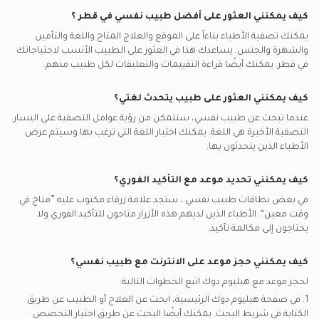
أفضل أخصائيين أمراض الصدر في الدوحة
مكالمات الفيديو مع اطباء باطنية
كيف يمكنني العثور على أفضل
طبيب نفسي
في
قطر
؟
نيورون يدعم تأمين اطباء نفسيين
الاستشارة العائلية, الدوحة
يمكنك تصفية الأطباء بناءاً على الموقع والعلاج المتاح واللغة والتأمين
سيجنا يدعم تأمين اطباء نفسيين
اضطراب المزاج, الدوحة
والشهرة والجنس. يساعدك هذا في العثور على الطبيب الأنسب لاحتياجاتك
مدنت يدعم تأمين اطباء نفسيين
في
قطر.
يمكنك أيضًا قراءة التقييمات والتعليقات لكل طبيب منهم.
اضطراب ثنائي القطب, الدوحة
أتنا يدعم تأمين اطباء نفسيين
الاضطراب السلوكي, الدوحة
كيف يمكنني العثور على طبيب يتحدث لغتي؟
إم إس إيتش يدعم تأمين اطباء نفسيين
عندما تبحث عن
طبيب نفسي
، ستتمكن من رؤية عوامل التصفية على اليسار.
بوبا يدعم تأمين اطباء نفسيين
التصفية الأخيرة هي اللغة. يمكنك اختيار اللغة التي ترغب بها وسيتم عرض
الأطباء الذين يتحدثون بها.
كيف يمكنني تحديد موعد مع التأكيد الفوري؟
في بعض بطاقات
طبيب نفسي
، ستجد علامة زرقاء مكتوب عليه ”متاح في
وقت معين“. الأطباء الذين لديهم هذه الأزرار متاحون للتأكيد الفوري ولا
يحتاجون إلى مكالمة تأكيد.
كيف يمكنني حجز موعد على الانترنت مع
طبيب نفسي
؟
لحجز موعد مع هيليوم دوك اتبع الخطوات التالية:
1. في صفحة هيليوم دوك الرئيسية، ابحث عن العلاج أو الطبيب عن طريق
الكتابة في شريط البحث. يمكنك أيضًا البحث عن طريق اختيار التخصص