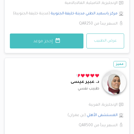
الإنجليزية
,
التاميلية
,
المالايالامية
مركز ياسميد الطبي
مدينة خليفة الجنوبية
(
مدينة خليفة الجنوبية
)
السعر يبدأ من
QAR250
عرض الطبيب
إحجز موعد
مميز
د.
عبير عيسى
طبيب نفسي
الإنجليزية
,
العربية
المستشفى الأهلي
(
بن عمران
)
السعر يبدأ من
QAR500