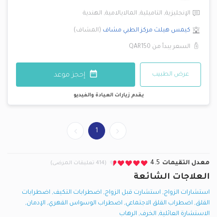
الإنجليزية
,
التاميلية
,
المالايالامية
,
الهندية
كيمس هيلث مركز الطبي
مشاف
(
المشاف
)
السعر يبدأ من
QAR150
عرض الطبيب
إحجز موعد
يقدم زيارات العيادة والفيديو
1
معدل التقيمات
4.5
(414 تعليقات المرضى)
العلاجات الشائعة
استشارات الزواج
,
استشارت قبل الزواج
,
اضطرابات التكيف
,
اضطرابات
القلق
,
اضطراب القلق الاجتماعي
,
اضطراب الوسواس القهري
,
الإدمان
,
الاستشارة العائلية
,
الخرف
,
الرهاب