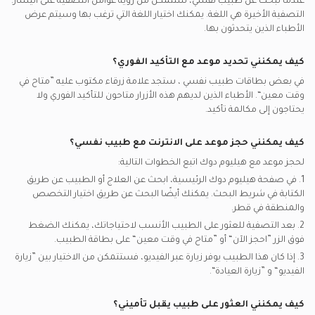
عندما تبحث عن
طبيب نفسي
، ستتمكن من رؤية عوامل التصفية على اليسار.
بوبا يدعم تأمين اطباء نفسيين
التصفية الأخيرة هي اللغة. يمكنك اختيار اللغة التي ترغب بها وسيتم عرض
الأطباء الذين يتحدثون بها.
كيف يمكنني تحديد موعد مع التأكيد الفوري؟
في بعض بطاقات
طبيب نفسي
، ستجد علامة زرقاء مكتوب عليه ”متاح في
وقت معين“. الأطباء الذين لديهم هذه الأزرار متاحون للتأكيد الفوري ولا
يحتاجون إلى مكالمة تأكيد.
كيف يمكنني حجز موعد على الانترنت مع
طبيب نفسي
؟
لحجز موعد مع هيليوم دوك اتبع الخطوات التالية:
1. في صفحة هيليوم دوك الرئيسية، ابحث عن العلاج أو الطبيب عن طريق
الكتابة في شريط البحث. يمكنك أيضًا البحث عن طريق اختيار التخصص
والمنطقة في
قطر.
2. بعد التصفية للعثور على الطبيب الأنسب لاحتياجاتك، يمكنك الضغط
فوق الزر ”احجز الآن“ أو ”متاح في وقت معين“ على بطاقة الطبيب.
3. إذا كان هذا الطبيب يوفر زيارة عبر الفيديو، فستتمكن من الاختيار بين ”زيارة
الفيديو“ و ”زيارة العيادة“.
كيف يمكنني العثور على طبيب يقبل تأميني؟