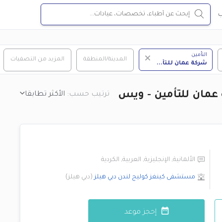
ب
التأمين
المدينة/المنطقة
المزيد من التصفيات
شركة عمان للتأ
...
عمان للتأمين - ويس
ترتيب حسب:
الأكثر تطابقا
الألمانية
,
الإنجليزية
,
العربية
,
الكردية
مستشفى كينغز كوليج لندن
دبي هيلز
(
دبي هيلز
)
إحجز موعد