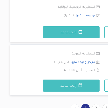
الإنجليزية
,
الروسية
,
اليونانية
نوفوميد
جميرا ١
(
جميرا
)
إحجز موعد
الإنجليزية
,
العربية
مراكز نوفومد
مارينا
(
دبي مارينا
)
السعر يبدأ من
AED500
إحجز موعد