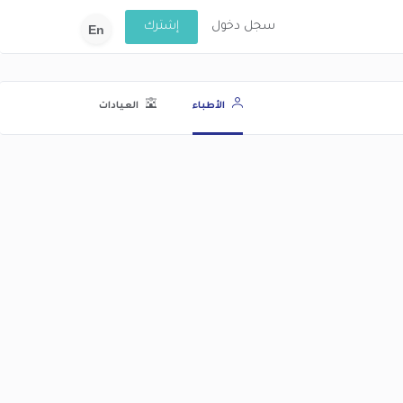
سجل دخول
إشترك
En
الأطباء
العيادات