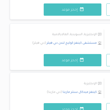
إحجز موعد
الإنجليزية
,
السويدية
,
المالايالامية
مستشفى كينغز كوليج لندن
دبي هيلز
(
دبي هيلز
)
إحجز موعد
الإنجليزية
كينغز ميدكال سنتر
مارينا
(
دبي مارينا
)
إحجز موعد