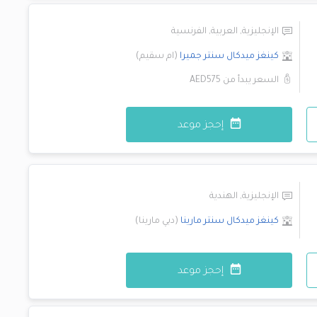
الإنجليزية
,
العربية
,
الفرنسية
كينغز ميدكال سنتر
جميرا
(
ام سقيم
)
السعر يبدأ من
AED575
إحجز موعد
الإنجليزية
,
الهندية
كينغز ميدكال سنتر
مارينا
(
دبي مارينا
)
إحجز موعد