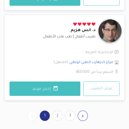
د.
انس هزيم
طبيب أطفال
|
طب قلب الأطفال
الإنجليزية
,
العربية
مركز كدزهارت الطبي
ابوظبي
(
المنهل
)
السعر يبدأ من
AED300
عرض الطبيب
إحجز موعد
1
2
3