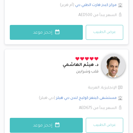
مركز كيدز هارت الطبي
دبي
(
أم هرير
)
السعر يبدأ من
AED500
عرض الطبيب
إحجز موعد
د.
هيثم الهاشمي
قلب وشرايين
الإنجليزية
,
العربية
مستشفى كينغز كوليج لندن
دبي هيلز
(
دبي هيلز
)
السعر يبدأ من
AED675
عرض الطبيب
إحجز موعد