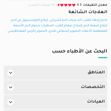
معدل التقيمات
4.6
(11 تعليقات المرضى)
العلاجات الشائعة
اختبار إجهاد القلب
,
أخذ عينات الدم الشرياني
,
ارتفاع الكوليسترول في الدم
,
ارتفاع ضغط الدم
,
إصلاح صمام القلب
,
اضطراب شحوم الدم
,
الأشعة
المقطعية
,
الاغماء
,
التصوير الشعاعي للثدي
,
التصوير بالرنين المغناطيسي
البحث عن الأطباء حسب
المناطق
أطباء القلب في دبي في واحة دبي للسيليكون
التخصصات
أطباء القلب في أبوظبي في المنهل
أفضل اطباء جلدية في الإمارات
أطباء القلب في دبي في الديرة
العيادات
أفضل اطباء النساء والتوليد في الإمارات
أطباء القلب في دبي في جميرا