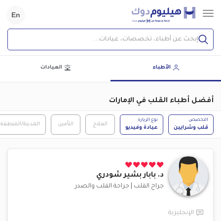
En
إبحث عن أطباء، تخصصات، عيادات...
الأطباء
العيادات
أفضل أطباء القلب في الإمارات
التخصص
نوع الزيارة
العلاج
التأمين
المدينة/المنطقة
قلب وشرايين
عيادة وفيديو
د.
بابار بشير شودري
جراح القلب
|
جراحة القلب والصدر
الإنجليزية