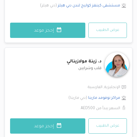
مستشفى كينغز كوليج لندن
دبي هيلز
(
دبي هيلز
)
عرض الطبيب
إحجز موعد
د.
زينة مولازينالي
قلب وشرايين
الإنجليزية
,
الفارسية
مراكز نوفومد
مارينا
(
دبي مارينا
)
السعر يبدأ من
AED500
عرض الطبيب
إحجز موعد