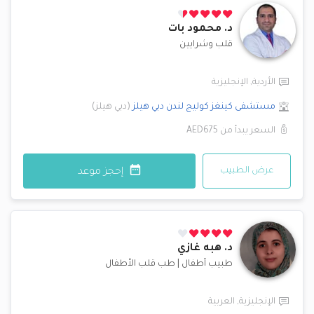
د.
محمود بات
قلب وشرايين
الأردية
,
الإنجليزية
مستشفى كينغز كوليج لندن
دبي هيلز
(
دبي هيلز
)
السعر يبدأ من
AED675
عرض الطبيب
إحجز موعد
د.
هبه غازي
طبيب أطفال
|
طب قلب الأطفال
الإنجليزية
,
العربية