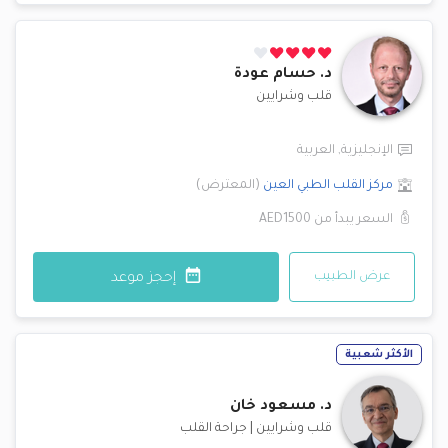
د.
حسام عودة
قلب وشرايين
الإنجليزية
,
العربية
مركز القلب الطبي
العين
(
المعترض
)
السعر يبدأ من
AED1500
عرض الطبيب
إحجز موعد
الأكثر شعبية
د.
مسعود خان
قلب وشرايين
|
جراحة القلب