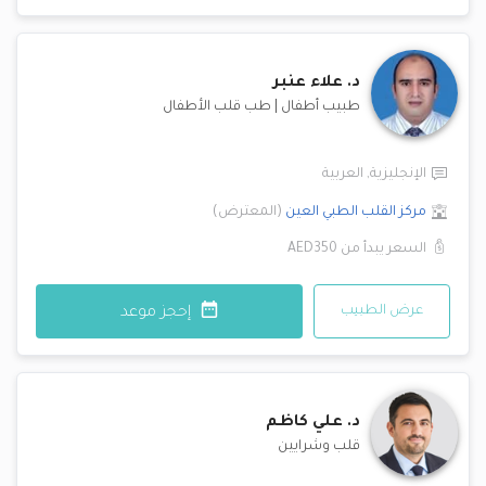
د.
علاء عنبر
طبيب أطفال
|
طب قلب الأطفال
الإنجليزية
,
العربية
مركز القلب الطبي
العين
(
المعترض
)
السعر يبدأ من
AED350
عرض الطبيب
إحجز موعد
د.
علي كاظم
قلب وشرايين