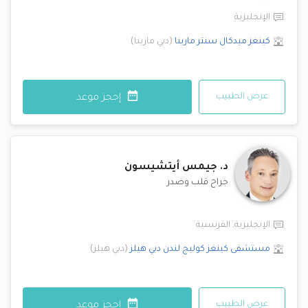
الإنجليزية
كينغز ميدكال سنتر
مارينا
(
دبي مارينا
)
عرض الطبيب
إحجز موعد
د.
جيمس أيتشيسون
جراح قلب وصدر
الإنجليزية
,
الفرنسية
مستشفى كينغز كوليج لندن
دبي هيلز
(
دبي هيلز
)
عرض الطبيب
إحجز موعد