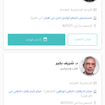
الأردية
,
الإنجليزية
,
الهندية
مستشفى كينغز كوليج لندن
دبي هيلز
(
دبي هيلز
)
السعر يبدأ من
AED675
عرض الطبيب
إحجز موعد
د.
شريف بكير
قلب وشرايين
الإنجليزية
,
العربية
مركز كدزهارت الطبي
ابوظبي
(
المنهل
)
,
مركز كيدز هارت الطبي
دبي
(
أم هرير
)
السعر يبدأ من
AED1500