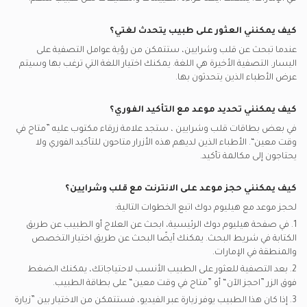
أطباء القلب في كينغز ميدكال سنتر, دبي مارينا
مكالمات الفيديو مع أخصائيين العلاج الطبيعي
ميتلايف يدعم تأمين أطباء القلب
جراحة القلب, الإمارات
أطباء القلب في مراكز نوفومد, دبي مارينا
كيف يمكنني العثور على طبيب يتحدث لغتي؟
شركة التأمين الإيرانية - اي اي سي يدعم تأمين أطباء القلب
مرض نقص تروية القلب, الإمارات
عندما تبحث عن
قلب وشرايين
، ستتمكن من رؤية عوامل التصفية على
شركة أبوظبي الوطنية للتأمين - ادنيك يدعم تأمين أطباء القلب
الدعامات التاجية, الإمارات
اليسار. التصفية الأخيرة هي اللغة. يمكنك اختيار اللغة التي ترغب بها وسيتم
عرض الأطباء الذين يتحدثون بها.
نور للتكافل يدعم تأمين أطباء القلب
الشركة الوطنية للتأمين العام - نجي يدعم تأمين أطباء القلب
كيف يمكنني تحديد موعد مع التأكيد الفوري؟
في بعض بطاقات
قلب وشرايين
، ستجد علامة زرقاء مكتوب عليه ”متاح في
وقت معين“. الأطباء الذين لديهم هذه الأزرار متاحون للتأكيد الفوري ولا
يحتاجون إلى مكالمة تأكيد.
كيف يمكنني حجز موعد على الانترنت مع
قلب وشرايين
؟
لحجز موعد مع هيليوم دوك اتبع الخطوات التالية:
1. في صفحة هيليوم دوك الرئيسية، ابحث عن العلاج أو الطبيب عن طريق
الكتابة في شريط البحث. يمكنك أيضًا البحث عن طريق اختيار التخصص
والمنطقة في
الإمارات.
2. بعد التصفية للعثور على الطبيب الأنسب لاحتياجاتك، يمكنك الضغط
فوق الزر ”احجز الآن“ أو ”متاح في وقت معين“ على بطاقة الطبيب.
3. إذا كان هذا الطبيب يوفر زيارة عبر الفيديو، فستتمكن من الاختيار بين ”زيارة