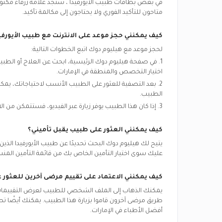
في بعض بطاقات
طبيب الأيورفيدا
، ستجد علامة زرقاء مكتوب
متاحون للتأكيد الفوري ولا يحتاجون إلى مكالمة تأكيد.
كيف يمكنني حجز موعد على الانترنت مع
طبيب الأيورفي
لحجز موعد مع هيليوم دوك اتبع الخطوات التالية:
1. في صفحة هيليوم دوك الرئيسية، ابحث عن العلاج أو الط
اختيار التخصص والمنطقة في
الإمارات.
2. بعد التصفية للعثور على الطبيب الأنسب لاحتياجاتك، يم
الطبيب.
3. إذا كان هذا الطبيب يوفر زيارة عبر الفيديو، فستتمكن من الاختيار بين ”زيارة الفيديو“ و ”زيارة العيادة“.
كيف يمكنني العثور على طبيب يقبل تأميني؟
يتيح لك هيليوم دوك البحث تحديدًا عن
طبيب الأيورفيدا
الذين
عليك سوى اختيار التأمين الخاص بك من قائمة التأمين المن
كيف يمكنني الاعتماد على تقييم مرضى آخرين للعثور
يمكنك الذهاب إلى الملف الشخصي للطبيب لعرض التقييمات و
طريق مرضى آخرون قاموا بزيارة هذا الطبيب. يمكنك أيضًا تصف
أفضل الأطباء في
الإمارات.