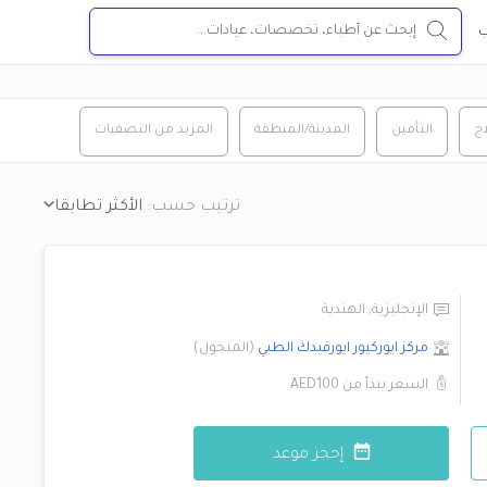
ب
اج
التأمين
المدينة/المنطقة
المزيد من التصفيات
ترتيب حسب:
الأكثر تطابقا
الإنجليزية
,
الهندية
مركز ايوركيور ايورفيدك الطبي
(
المنخول
)
السعر يبدأ من
AED100
إحجز موعد