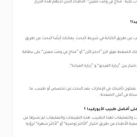
 عليه ”متاح في وقت معين“. الأطباء الذين لديهم هذه الأزرار
دا
؟
بيب عن طريق الكتابة في شريط البحث. يمكنك أيضًا البحث عن طريق
كنك الضغط فوق الزر ”احجز الآن“ أو ”متاح في وقت معين“ على بطاقة
 يقبلون تأمينك في
الإمارات.
بعد البحث عن تخصص أو طبيب، ما
سدلة في أعلى الصفحة.
 على أفضل
طبيب الأيورفيدا
؟
التعليقات لهذا الطبيب. هذه التقييمات والتعليقات تم نشرها عن
ية الأطباء عن طريق اختيار ”الأكثر توصية“ أو ”لأكثر شهرة“ لرؤية