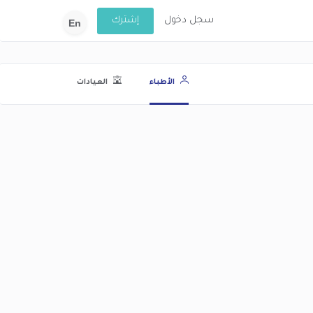
سجل دخول
إشترك
En
الأطباء
العيادات