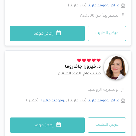
مراكز نوفومد
مارينا
(
دبي مارينا
)
السعر يبدأ من
AED500
عرض الطبيب
إحجز موعد
د.
فيروزا جافاروفا
طبيب عام
|
الغدد الصماء
الإنجليزية
,
الروسية
مراكز نوفومد
مارينا
(
دبي مارينا
)
,
نوفوميد
جميرا ١
(
جميرا
)
عرض الطبيب
إحجز موعد