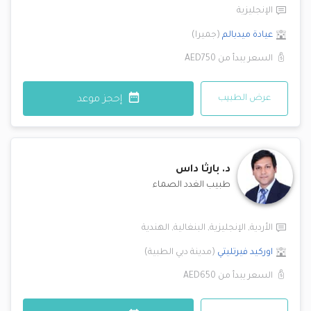
الإنجليزية
عيادة ميدبالم
(
جميرا
)
السعر يبدأ من
AED750
عرض الطبيب
إحجز موعد
د.
بارثا داس
طبيب الغدد الصماء
الأردية
,
الإنجليزية
,
البنغالية
,
الهندية
اوركيد فيرتليتي
(
مدينة دبي الطبية
)
السعر يبدأ من
AED650