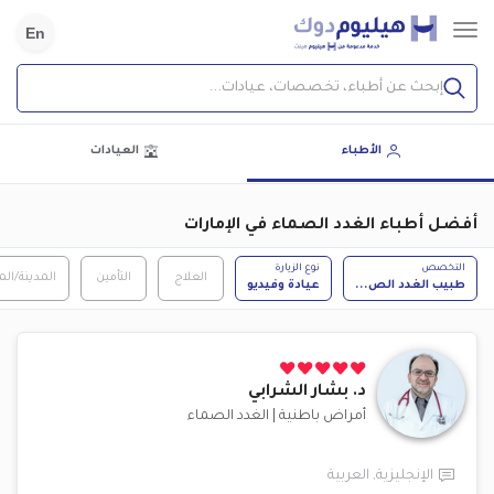
En
إبحث عن أطباء، تخصصات، عيادات...
الأطباء
العيادات
أفضل أطباء الغدد الصماء في الإمارات
التخصص
نوع الزيارة
العلاج
التأمين
المدينة/ال
طبيب الغدد الص
...
عيادة وفيديو
د.
بشار الشرابي
أمراض باطنية
|
الغدد الصماء
الإنجليزية
,
العربية