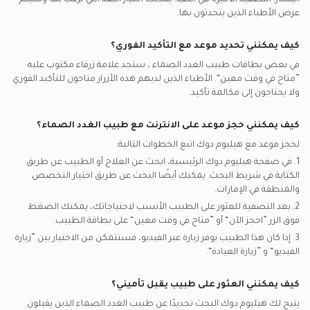
اليسار. التصفية الأخيرة هي اللغة. يمكنك اختيار اللغة التي ترغب بها وسيتم
شركة الفجيرة الوطنية للتأمين - افنيك يدعم تأمين أطباء الغدد
عرض الأطباء الذين يتحدثون بها.
الصماء
شركة التأمين الإيرانية - اي اي سي يدعم تأمين أطباء الغدد الصماء
كيف يمكنني تحديد موعد مع التأكيد الفوري؟
في بعض بطاقات
طبيب الغدد الصماء
، ستجد علامة زرقاء مكتوب عليه
عناية تي بي أيه يدعم تأمين أطباء الغدد الصماء
”متاح في وقت معين“. الأطباء الذين لديهم هذه الأزرار متاحون للتأكيد الفوري
ولا يحتاجون إلى مكالمة تأكيد.
كيف يمكنني حجز موعد على الانترنت مع
طبيب الغدد الصماء
؟
لحجز موعد مع هيليوم دوك اتبع الخطوات التالية:
1. في صفحة هيليوم دوك الرئيسية، ابحث عن العلاج أو الطبيب عن طريق
الكتابة في شريط البحث. يمكنك أيضًا البحث عن طريق اختيار التخصص
والمنطقة في
الإمارات.
2. بعد التصفية للعثور على الطبيب الأنسب لاحتياجاتك، يمكنك الضغط
فوق الزر ”احجز الآن“ أو ”متاح في وقت معين“ على بطاقة الطبيب.
3. إذا كان هذا الطبيب يوفر زيارة عبر الفيديو، فستتمكن من الاختيار بين ”زيارة
الفيديو“ و ”زيارة العيادة“.
كيف يمكنني العثور على طبيب يقبل تأميني؟
يتيح لك هيليوم دوك البحث تحديدًا عن
طبيب الغدد الصماء
الذين يقبلون