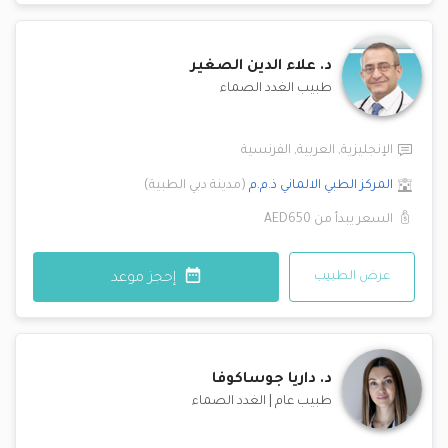
د.
علاء الدين الصغير
طبيب الغدد الصماء
الإنجليزية
,
العربية
,
الفرنسية
المركز الطبي الالماني ذ.م.م
(
مدينة دبي الطبية
)
السعر يبدأ من
AED650
عرض الطبيب
إحجز موعد
د.
داريا جوساكوفا
طبيب عام
|
الغدد الصماء