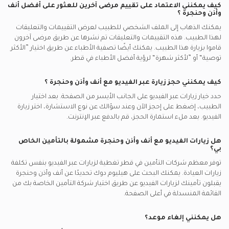
كيف يمكنني الاعتماد على تقييم مرضى آخرين للعثور على أفضل
أنف
وأذن وحنجرة
؟
يمكنك الذهاب إلى الملف الشخصي للطبيب لعرض التقييمات والتعليقات
لهذا الطبيب. هذه التقييمات والتعليقات تم نشرها عن طريق مرضى آخرون
قاموا بزيارة هذا الطبيب. يمكنك أيضًا تصفية الأطباء عن طريق اختيار ”الأكثر
توصية“ أو ”لأكثر شهرة“ لرؤية أفضل الأطباء في
قطر.
كيف يمكنني حجز زيارة عبر الفيديو مع
أنف وأذن وحنجرة
؟
حدد خيار زيارات عبر الفيديو على الجانب الأيسر من الصفحة. بعد اختيار
الطبيب، إضغط على إحجز الآن وعند سؤالك عن نوع الاستشارة، اختر زيارة
الفيديو. بعد ملء استمارة الحجز، قم بالدفع عبر الإنترنت.
هل زيارات الفيديو مع
أنف وأذن وحنجرة
مشمولة بالتأمين الخاص
بي؟
توفر معظم شركات التأمين في
قطر
تغطية لزيارات عبر الفيديو بنفس تكلفة
زيارات العيادة. يمكنك البحث على هيليوم دوك تحديدًا عن
أنف وأذن وحنجرة
يقبلون تأمينك لزيارات الفيديو عن طريق اختيار شركة التأمين الخاصة بك من
القائمة المنسدلة في أعلى الصفحة.
هل يمكنني إلغاء موعد؟