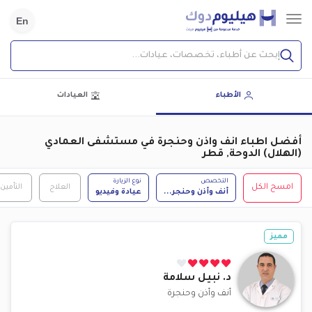
En
إبحث عن أطباء، تخصصات، عيادات...
الأطباء
العيادات
أفضل اطباء انف واذن وحنجرة في مستشفى العمادي
(الهلال) الدوحة, قطر
التخصص
نوع الزيارة
امسح الكل
العلاج
التأمين
أنف وأذن وحنجر
...
عيادة وفيديو
مميز
د.
نبيل سلامة
أنف وأذن وحنجرة