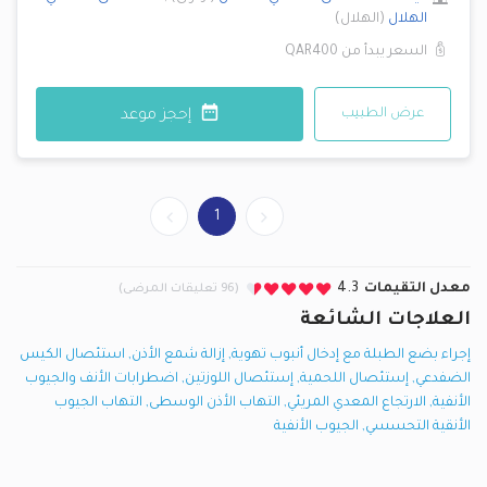
الهلال
(
الهلال
)
السعر يبدأ من
QAR400
عرض الطبيب
إحجز موعد
1
معدل التقيمات
4.3
(96 تعليقات المرضى)
العلاجات الشائعة
إجراء بضع الطبلة مع إدخال أنبوب تهوية
,
إزالة شمع الأذن
,
استئصال الكيس
الضفدعي
,
إستئصال اللحمية
,
إستئصال اللوزتين
,
اضطرابات الأنف والجيوب
الأنفية
,
الارتجاع المعدي المريئي
,
التهاب الأذن الوسطى
,
التهاب الجيوب
الأنقية التحسسي
,
الجيوب الأنفية