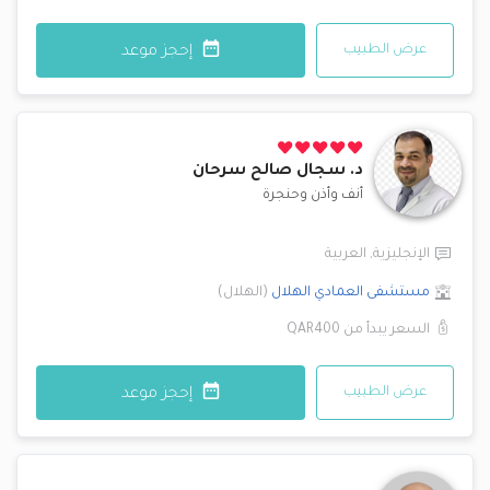
عرض الطبيب
إحجز موعد
د.
سجال صالح سرحان
أنف وأذن وحنجرة
الإنجليزية
,
العربية
مستشفى العمادي
الهلال
(
الهلال
)
السعر يبدأ من
QAR400
عرض الطبيب
إحجز موعد