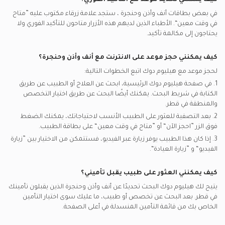
كيف يمكنني تحديد موعد مع التأكيد الفوري؟
في بعض بطاقات
أنف وأذن وحنجرة
، ستجد علامة زرقاء مكتوب عليه ”متاح
في وقت معين“. الأطباء الذين لديهم هذه الأزرار متاحون للتأكيد الفوري ولا
يحتاجون إلى مكالمة تأكيد.
كيف يمكنني حجز موعد على الانترنت مع
أنف وأذن وحنجرة
؟
لحجز موعد مع هيليوم دوك اتبع الخطوات التالية:
1. في صفحة هيليوم دوك الرئيسية، ابحث عن العلاج أو الطبيب عن طريق
الكتابة في شريط البحث. يمكنك أيضًا البحث عن طريق اختيار التخصص
والمنطقة في
قطر.
2. بعد التصفية للعثور على الطبيب الأنسب لاحتياجاتك، يمكنك الضغط
فوق الزر ”احجز الآن“ أو ”متاح في وقت معين“ على بطاقة الطبيب.
3. إذا كان هذا الطبيب يوفر زيارة عبر الفيديو، فستتمكن من الاختيار بين ”زيارة
الفيديو“ و ”زيارة العيادة“.
كيف يمكنني العثور على طبيب يقبل تأميني؟
يتيح لك هيليوم دوك البحث تحديدًا عن
أنف وأذن وحنجرة
الذين يقبلون تأمينك
في
قطر.
بعد البحث عن تخصص أو طبيب، ما عليك سوى اختيار التأمين
الخاص بك من قائمة التأمين المنسدلة في أعلى الصفحة.