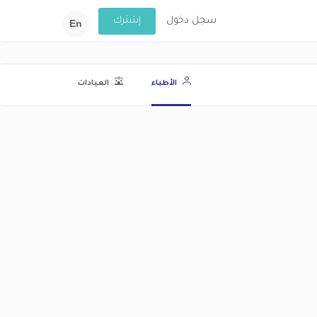
سجل دخول
إشترك
En
الأطباء
العيادات