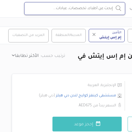
ب
التأمين
المدينة/المنطقة
المزيد من التصفيات
إم إس إيتش
ين إم إس إيتش في
ترتيب حسب:
الأكثر تطابقا
الإنجليزية
,
العربية
مستشفى كينغز كوليج لندن
دبي هيلز
(
دبي هيلز
)
السعر يبدأ من
AED675
إحجز موعد