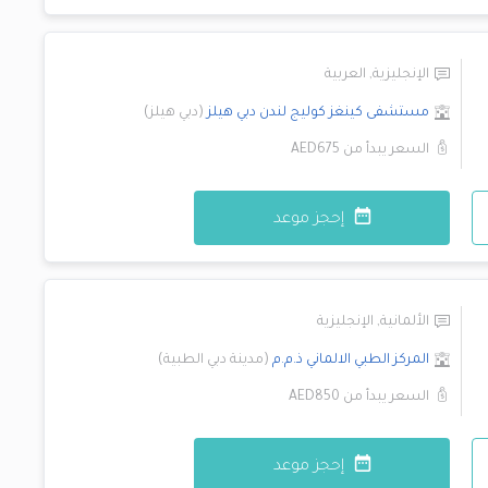
الإنجليزية
,
العربية
مستشفى كينغز كوليج لندن
دبي هيلز
(
دبي هيلز
)
السعر يبدأ من
AED675
إحجز موعد
الألمانية
,
الإنجليزية
المركز الطبي الالماني ذ.م.م
(
مدينة دبي الطبية
)
السعر يبدأ من
AED850
إحجز موعد