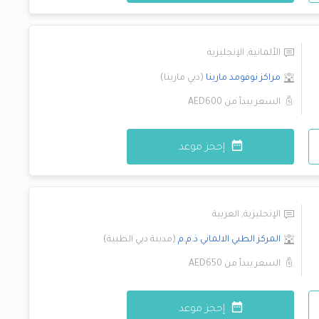
الألمانية
,
الإنجليزية
مراكز نوفومد
مارينا
(
دبي مارينا
)
السعر يبدأ من
AED600
إحجز موعد
الإنجليزية
,
العربية
المركز الطبي الالماني ذ.م.م
(
مدينة دبي الطبية
)
السعر يبدأ من
AED650
إحجز موعد