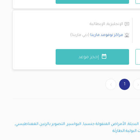
الإنجليزية
,
الإيطالية
مراكز نوفومد
مارينا
(
دبي مارينا
)
إحجز موعد
1
البديلة
,
الأمراض المنقولة جنسيا
,
البواسير
,
التصوير بالرنين المغناطيسي
,
 البولية الطارئة