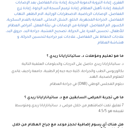
الفقري
،
إعادة التروية الدموية الحرجة
،
إعادة بناء المفاصل بعد الإصابات
البليغة
،
إعادة تأهيل العظام
،
إعادة ترميم أنسجة اليد الرخوة
،
إعادة زرع
المفاصل
،
الإصابات الرياضية
،
الاضطرابات الوراثية
،
الام الظهر
،
التهاب
المفاصل
،
الجراحة المجهرية
،
الخلع
،
الشلل الدماغي
،
العناية بالقدم السكرية
،
الكسور
،
الم المفاصل
،
الوقاية من الإصابات في بيئة العمل
،
أمراض العظام
للأطفال
،
تحسين القدرة على الحركة
،
تصحيح المشية
،
جراحة اليد
،
حروق اليد
،
علاجات الحفاظ على المفاصل
،
علاجات غير جراحية لتحسين الحركة
،
و
هشاشة العظام
ما هو تعليم ومؤهلات د. ساتيانارايانا ريدي ؟
د. ساتيانارايانا ريدي حاصل على الدرجات والدبلومات العلمية التالية:
بكالوريوس الطب والجراحة، كلية جيه جيه إم الطبية، جامعة راجيف غاندي
للعلوم الصحية، الهند.
دبلوم المجلس الوطني (DNB) في جراحة العظام.
ما هي تجربة المرضى السابقين مع د. ساتيانارايانا ريدي ؟
7 تعليق تمت اضافتهم من خلال مرضى د. ساتيانارايانا ريدي ومتوسط ​​
تقييمه هو 4.5/5
هل هناك أي رسوم إضافية لحجز موعد مع جراح العظام
من خلال