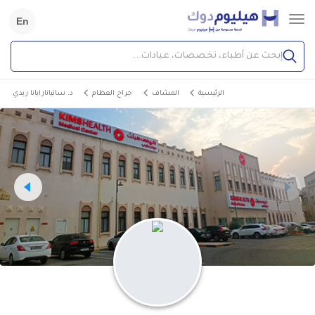
En
إبحث عن أطباء، تخصصات، عيادات...
الرئيسية
المشاف
جراح العظام
د. ساتيانارايانا ريدي