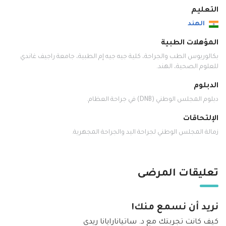
التعليم
الهند
المؤهلات الطبية
بكالوريوس الطب والجراحة، كلية جيه جيه إم الطبية، جامعة راجيف غاندي
للعلوم الصحية، الهند.
الدبلوم
دبلوم المجلس الوطني (DNB) في جراحة العظام.
الإلتحاقات
زمالة المجلس الوطني لجراحة اليد والجراحة المجهرية.
تعليقات المرضى
نريد أن نسمع منك!
كيف كانت تجربتك مع د. ساتيانارايانا ريدي