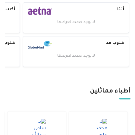
أتنا
أكسا
لا يوجد خطط لعرضها
غلوب مد
غلوب م
لا يوجد خطط لعرضها
أطباء مماثلين