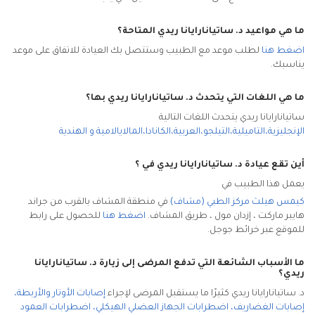
ما هي مواعيد د. ساتيانارايانا ريدي المتاحة؟
اضغط هنا
لطلب موعد مع الطبيب وستتصل بك العيادة للاتفاق على موعد
يناسبك.
ما هي اللغات التي يتحدث د. ساتيانارايانا ريدي بها؟
ساتيانارايانا ريدي يتحدث اللغات التالية
الإنجليزية
،
التاميلية
،
التيلجو
،
العربية
،
الكانادا
،
المالايالامية
و
الهندية
أين تقع عيادة د. ساتيانارايانا ريدي
في
؟
يعمل هذا الطبيب في
كيمس هيلث مركز الطبي (مشاف)
في منطقة المشاف بالقرب من جراند
هايبر ماركت ، إزدان مول ، طريق المشاف
.
اضغط هنا
للحصول على رابط
للموقع عبر خرائط جوجل.
ما الأسباب الشائعة التي تدفع المرضى إلى زيارة د. ساتيانارايانا
ريدي
؟
د. ساتيانارايانا ريدي كثيرًا ما يستقبل المرضى لإجراء
إصابات الأوتار والأربطة
،
إصابات الغضاريف
،
اضطرابات الجهاز العضلي الهيكلي
،
اضطرابات العمود