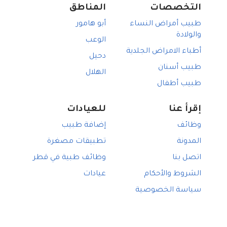
التخصصات
المناطق
سيجنا يدعم تأمين جراحو العظام
أمراض النخاع الشوكي, الدوحة
طبيب أمراض النساء
أبو هامور
None يدعم تأمين جراحو العظام
ألم الورك, الدوحة
والولادة
الوعب
بوبا يدعم تأمين جراحو العظام
أطباء الامراض الجلدية
دحيل
مدنت يدعم تأمين جراحو العظام
طبيب أسنان
الهلال
طبيب أطفال
إقرأ عنا
للعيادات
وظائف
إضافة طبيب
المدونة
تطبيقات مصغرة
اتصل بنا
وظائف طبية في قطر
الشروط والأحكام
عيادات
سياسة الخصوصية