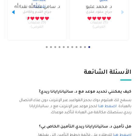
د.
محمد عليو
د.
سامي عبدالله نقدالله
جراح عمود فقري
جراح القدم والكاحل
(25 تعليقات
(29 تعليقات
المرضى)
المرضى)
الأسئلة الشائعة
كيف يمكنني تحديد موعد مع د. ساتيانارايانا ريدي
?
يسمح لك هيليوم دوك بحجز المواعيد عبر الإنترنت دون عناء الاتصال
بالعيادة.
اضغط هنا
لحجز موعد عبر الإنترنت مع د. ساتيانارايانا
ريدي.
ستصلك مكالمة من العيادة لتأكيد موعدك.
هل تأمين د. ساتيانارايانا ريدي التأمين الخاص بي؟
اضغط هنا
للاطلاع على قائمة خطط التأمين التي يقبلها.