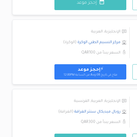
إحجز موعد
الإنجليزية
,
العربية
مركز النسيم الطبي
الوكرة
(
الوكرة
)
السعر يبدأ من
QAR100
⚡
إحجز موعد
متاح
في تاريخ Aug 08 من الساعة 12:00PM
الإنجليزية
,
العربية
,
الفرنسية
رويال ميديكال سنتر
الغرافة
(
الغرافة
)
السعر يبدأ من
QAR300