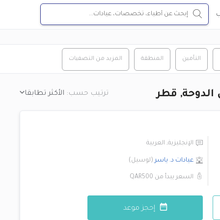
ب
التأمين
المنطقة
المزيد من التصفيات
الدوحة, قطر
ترتيب حسب:
الأكثر تطابقا
الإنجليزية
,
العربية
عيادات د. ياسر
(
لوسيل
)
السعر يبدأ من
QAR500
إحجز موعد