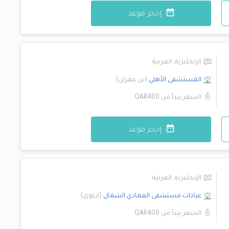
إحجز موعد
الإنجليزية
,
العربية
المستشفى الأهلي
(
بن عمران
)
السعر يبدأ من
QAR400
إحجز موعد
الإنجليزية
,
العربية
عيادات مستشفى العمادي
الشمال
(
ازغوى
)
السعر يبدأ من
QAR400