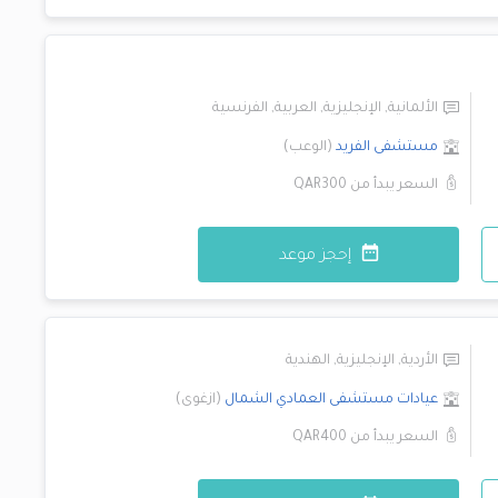
الألمانية
,
الإنجليزية
,
العربية
,
الفرنسية
مستشفى الفريد
(
الوعب
)
السعر يبدأ من
QAR300
إحجز موعد
الأردية
,
الإنجليزية
,
الهندية
عيادات مستشفى العمادي
الشمال
(
ازغوى
)
السعر يبدأ من
QAR400