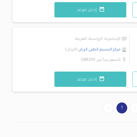
إحجز موعد
الإنجليزية
,
الروسية
,
العربية
مركز النسيم الطبي
الريان
(
الريان
)
السعر يبدأ من
QAR200
إحجز موعد
1