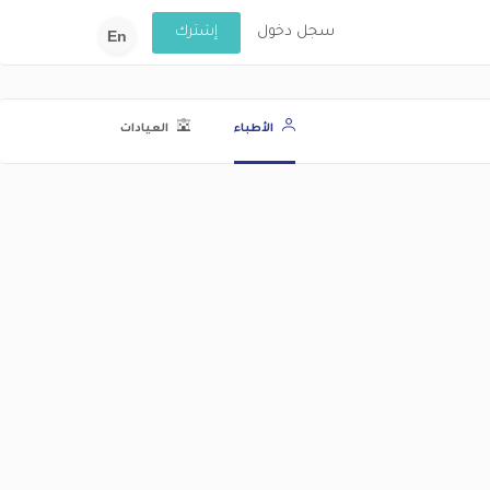
سجل دخول
إشترك
En
الأطباء
العيادات