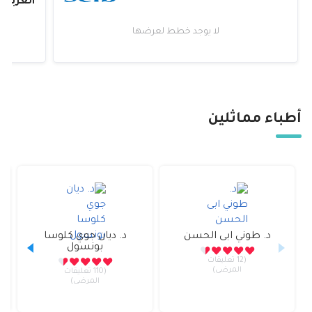
العربية
لا يوجد خطط لعرضها
أطباء مماثلين
د.
طوني ابى الحسن
د.
ديان جوي كلوسا
بونسول
(12 تعليقات
المرضى)
(110 تعليقات
المرضى)