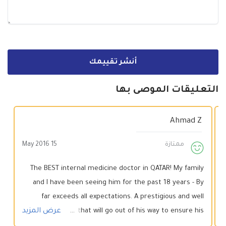
أنشر تقييمك
التعليقات الموصى بها
Ahmad Z
ممتازة
15 May 2016
The BEST internal medicine doctor in QATAR! My family
and I have been seeing him for the past 18 years - By
far exceeds all expectations. A prestigious and well
renowned Dr. that will go out of his way to ensure his
عرض المزيد
patients health and comfort. Would HIGHLY recommend