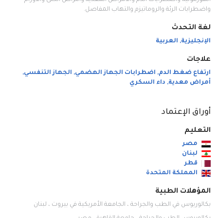
الهورمونية واضطرابات الدم والأمراض المعدية وأمراض الكلى والأورام
واضطرابات الرئة والروماتيزم والتهاب المفاصل.
لغة التحدث
الإنجليزية
,
العربية
علاجات
ارتفاع ضغط الدم
,
اضطرابات الجهاز الهضمي
,
الجهاز التنفسي
,
أمراض معدية
,
داء السكري
أوراق الإعتماد
التعليم
مصر
لبنان
قطر
المملكة المتحدة
المؤهلات الطبية
بكالوريوس في الطب والجراحة ، الجامعة الأمريكية في بيروت ، لبنان