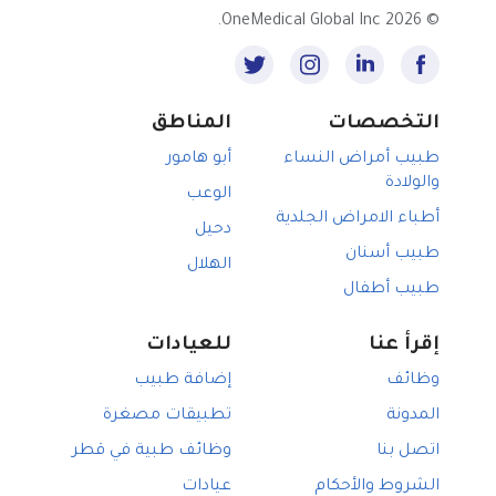
أفضل اطباء باطنية في الدوحة
مكالمات الفيديو مع أطباء القلب
2026 OneMedical Global Inc.
©
سايكو يدعم تأمين اطباء باطنية
الحساسية, الدوحة
أفضل أخصائيين أمراض الصدر في الدوحة
مكالمات الفيديو مع اطباء باطنية
ناس يدعم تأمين اطباء باطنية
التهاب المفاصل, الدوحة
بوبا يدعم تأمين اطباء باطنية
التهابات الرئة, الدوحة
التخصصات
المناطق
أتنا يدعم تأمين اطباء باطنية
اضطرابات الجهاز الهضمي, الدوحة
طبيب أمراض النساء
أبو هامور
إم إس إيتش يدعم تأمين اطباء باطنية
الام الظهر, الدوحة
والولادة
الوعب
الخليج التكافلي يدعم تأمين اطباء باطنية
أطباء الامراض الجلدية
دحيل
ليبانو-سويس يدعم تأمين اطباء باطنية
طبيب أسنان
الهلال
طبيب أطفال
إقرأ عنا
للعيادات
وظائف
إضافة طبيب
المدونة
تطبيقات مصغرة
اتصل بنا
وظائف طبية في قطر
الشروط والأحكام
عيادات