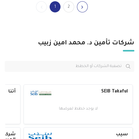
1
2
شركات تأمين د. محمد امين زبيب
SEIB Takaful
أتنا
لا يوجد خطط لعرضها
سيب
شركة ال