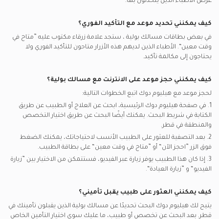
عرض الأطباء الذين يتحدثون بها.
غلوب مد يدعم تأمين اطباء مسالك بولية
كيف يمكنني تحديد موعد مع التأكيد الفوري؟
في بعض بطاقات
مسالك بولية
، ستجد علامة زرقاء مكتوب عليه ”متاح في
وقت معين“. الأطباء الذين لديهم هذه الأزرار متاحون للتأكيد الفوري ولا
يحتاجون إلى مكالمة تأكيد.
كيف يمكنني حجز موعد على الانترنت مع
مسالك بولية
؟
لحجز موعد مع هيليوم دوك اتبع الخطوات التالية:
1. في صفحة هيليوم دوك الرئيسية، ابحث عن العلاج أو الطبيب عن طريق
الكتابة في شريط البحث. يمكنك أيضًا البحث عن طريق اختيار التخصص
والمنطقة في
قطر.
2. بعد التصفية للعثور على الطبيب الأنسب لاحتياجاتك، يمكنك الضغط
فوق الزر ”احجز الآن“ أو ”متاح في وقت معين“ على بطاقة الطبيب.
3. إذا كان هذا الطبيب يوفر زيارة عبر الفيديو، فستتمكن من الاختيار بين ”زيارة
الفيديو“ و ”زيارة العيادة“.
كيف يمكنني العثور على طبيب يقبل تأميني؟
يتيح لك هيليوم دوك البحث تحديدًا عن
مسالك بولية
الذين يقبلون تأمينك في
قطر.
بعد البحث عن تخصص أو طبيب، ما عليك سوى اختيار التأمين الخاص