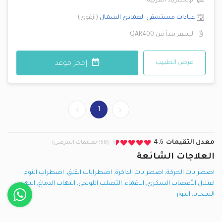
الإنجليزية
,
العربية
عيادات مستشفى العمادي
الشمال
(
ازغوى
)
السعر يبدأ من
QAR400
عرض الطبيب
إحجز موعد
1
معدل التقيمات
4.6
(158 تعليقات المرضى)
العلاجات الشائعة
اضطرابات الحركة
,
اضطرابات الذاكرة
,
اضطرابات القلق
,
اضطراب النوم
,
اعتلال الأعصاب السكري
,
الاغماء
,
التصلب اللويحي
,
التهاب الدماغ
,
التهاب
السحايا
,
الدوار