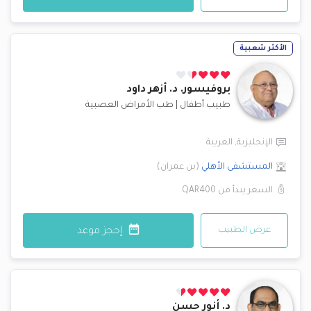
الأكثر شعبية
بروفيسور. د.
أزهر داود
طبيب أطفال
|
طب الأمراض العصبية
الإنجليزية
,
العربية
المستشفى الأهلي
(
بن عمران
)
السعر يبدأ من
QAR400
عرض الطبيب
إحجز موعد
د.
أنور حسن