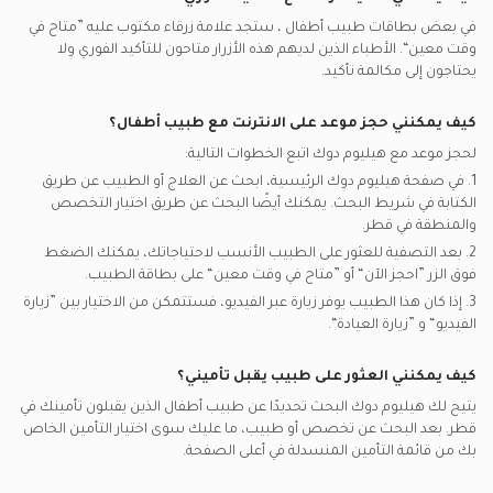
في بعض بطاقات
طبيب أطفال
، ستجد علامة زرقاء مكتوب عليه ”متاح في
وقت معين“. الأطباء الذين لديهم هذه الأزرار متاحون للتأكيد الفوري ولا
يحتاجون إلى مكالمة تأكيد.
كيف يمكنني حجز موعد على الانترنت مع
طبيب أطفال
؟
لحجز موعد مع هيليوم دوك اتبع الخطوات التالية:
1. في صفحة هيليوم دوك الرئيسية، ابحث عن العلاج أو الطبيب عن طريق
الكتابة في شريط البحث. يمكنك أيضًا البحث عن طريق اختيار التخصص
والمنطقة في
قطر.
2. بعد التصفية للعثور على الطبيب الأنسب لاحتياجاتك، يمكنك الضغط
فوق الزر ”احجز الآن“ أو ”متاح في وقت معين“ على بطاقة الطبيب.
3. إذا كان هذا الطبيب يوفر زيارة عبر الفيديو، فستتمكن من الاختيار بين ”زيارة
الفيديو“ و ”زيارة العيادة“.
كيف يمكنني العثور على طبيب يقبل تأميني؟
يتيح لك هيليوم دوك البحث تحديدًا عن
طبيب أطفال
الذين يقبلون تأمينك في
قطر.
بعد البحث عن تخصص أو طبيب، ما عليك سوى اختيار التأمين الخاص
بك من قائمة التأمين المنسدلة في أعلى الصفحة.