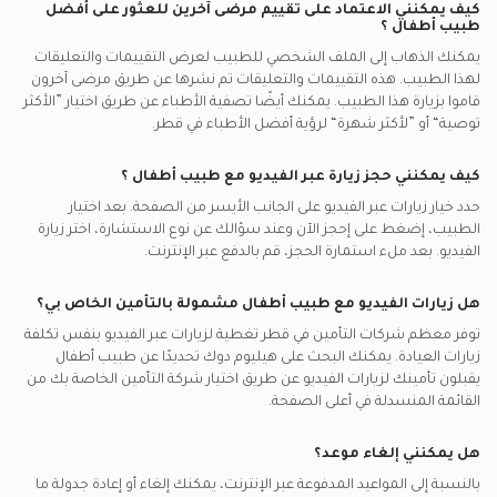
كيف يمكنني الاعتماد على تقييم مرضى آخرين للعثور على أفضل
طبيب أطفال
؟
يمكنك الذهاب إلى الملف الشخصي للطبيب لعرض التقييمات والتعليقات
لهذا الطبيب. هذه التقييمات والتعليقات تم نشرها عن طريق مرضى آخرون
قاموا بزيارة هذا الطبيب. يمكنك أيضًا تصفية الأطباء عن طريق اختيار ”الأكثر
توصية“ أو ”لأكثر شهرة“ لرؤية أفضل الأطباء في
قطر.
كيف يمكنني حجز زيارة عبر الفيديو مع
طبيب أطفال
؟
حدد خيار زيارات عبر الفيديو على الجانب الأيسر من الصفحة. بعد اختيار
الطبيب، إضغط على إحجز الآن وعند سؤالك عن نوع الاستشارة، اختر زيارة
الفيديو. بعد ملء استمارة الحجز، قم بالدفع عبر الإنترنت.
هل زيارات الفيديو مع
طبيب أطفال
مشمولة بالتأمين الخاص بي؟
توفر معظم شركات التأمين في
قطر
تغطية لزيارات عبر الفيديو بنفس تكلفة
زيارات العيادة. يمكنك البحث على هيليوم دوك تحديدًا عن
طبيب أطفال
يقبلون تأمينك لزيارات الفيديو عن طريق اختيار شركة التأمين الخاصة بك من
القائمة المنسدلة في أعلى الصفحة.
هل يمكنني إلغاء موعد؟
بالنسبة إلى المواعيد المدفوعة عبر الإنترنت، يمكنك إلغاء أو إعادة جدولة ما