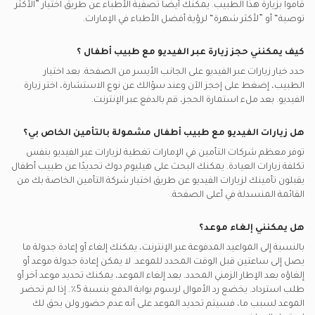
قاموا بزيارة هذا الطبيب. يمكنك أيضًا تصفية الأطباء عن طريق اختيار ”الأكثر
توصية“ أو ”لأكثر شهرة“ لرؤية أفضل الأطباء في
الإمارات.
كيف يمكنني حجز زيارة عبر الفيديو مع
طبيب أطفال
؟
حدد خيار زيارات عبر الفيديو على الجانب الأيسر من الصفحة. بعد اختيار
الطبيب، إضغط على إحجز الآن وعند سؤالك عن نوع الاستشارة، اختر زيارة
الفيديو. بعد ملء استمارة الحجز، قم بالدفع عبر الإنترنت.
هل زيارات الفيديو مع
طبيب أطفال
مشمولة بالتأمين الخاص بي؟
توفر معظم شركات التأمين في
الإمارات
تغطية لزيارات عبر الفيديو بنفس
تكلفة زيارات العيادة. يمكنك البحث على هيليوم دوك تحديدًا عن
طبيب أطفال
يقبلون تأمينك لزيارات الفيديو عن طريق اختيار شركة التأمين الخاصة بك من
القائمة المنسدلة في أعلى الصفحة.
هل يمكنني إلغاء موعد؟
بالنسبة إلى المواعيد المدفوعة عبر الإنترنت، يمكنك إلغاء أو إعادة جدولة ما
يصل إلى ساعتين قبل الوقت المحدد للموعد. لا يمكن إعادة جدولة موعد أو
إلغاؤه بعد الإطار الزمني المحدد. بعد إلغاء الموعد، يمكنك تحديد موعد آخر أو
طلب استرداد. يخضع رد الأموال لرسوم بوابة الدفع بنسبة 5٪. إذا لم تحضر
الموعد لسبب ما، فسيتم تحديد الموعد على أنه عدم حضور ولن يحق لك