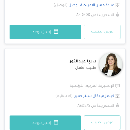
عيادة جميرا الامريكية
الوصل
(
الوصل
)
السعر يبدأ من
AED600
عرض الطبيب
إحجز موعد
د.
ربا عبدالنور
طبيب أطفال
الإنجليزية
,
العربية
,
الفرنسية
كينغز ميدكال سنتر
جميرا
(
ام سقيم
)
السعر يبدأ من
AED575
عرض الطبيب
إحجز موعد