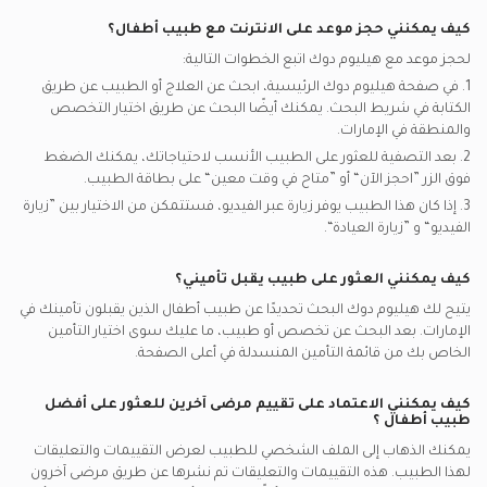
كيف يمكنني حجز موعد على الانترنت مع
طبيب أطفال
؟
لحجز موعد مع هيليوم دوك اتبع الخطوات التالية:
1. في صفحة هيليوم دوك الرئيسية، ابحث عن العلاج أو الطبيب عن طريق
الكتابة في شريط البحث. يمكنك أيضًا البحث عن طريق اختيار التخصص
والمنطقة في
الإمارات.
2. بعد التصفية للعثور على الطبيب الأنسب لاحتياجاتك، يمكنك الضغط
فوق الزر ”احجز الآن“ أو ”متاح في وقت معين“ على بطاقة الطبيب.
3. إذا كان هذا الطبيب يوفر زيارة عبر الفيديو، فستتمكن من الاختيار بين ”زيارة
الفيديو“ و ”زيارة العيادة“.
كيف يمكنني العثور على طبيب يقبل تأميني؟
يتيح لك هيليوم دوك البحث تحديدًا عن
طبيب أطفال
الذين يقبلون تأمينك في
الإمارات.
بعد البحث عن تخصص أو طبيب، ما عليك سوى اختيار التأمين
الخاص بك من قائمة التأمين المنسدلة في أعلى الصفحة.
كيف يمكنني الاعتماد على تقييم مرضى آخرين للعثور على أفضل
طبيب أطفال
؟
يمكنك الذهاب إلى الملف الشخصي للطبيب لعرض التقييمات والتعليقات
لهذا الطبيب. هذه التقييمات والتعليقات تم نشرها عن طريق مرضى آخرون