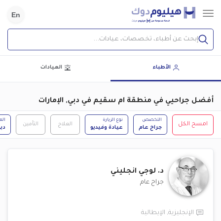
En
إبحث عن أطباء، تخصصات، عيادات...
الأطباء
العيادات
أفضل جراحيي في منطقة ام سقيم في دبي, الإمارات
التخصص
نوع الزيارة
الم
امسح الكل
العلاج
التأمين
جراح عام
عيادة وفيديو
دب
د.
لوجي انجليني
جراح عام
الإنجليزية
,
الإيطالية