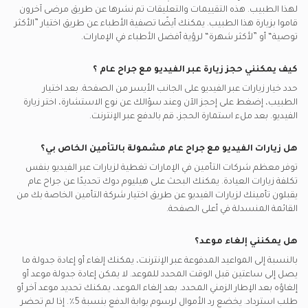
لهذا الطبيب. هذه التقييمات والتعليقات تم نشرها عن طريق مرضى آخرون
قاموا بزيارة هذا الطبيب. يمكنك أيضًا تصفية الأطباء عن طريق اختيار ”الأكثر
توصية“ أو ”لأكثر شهرة“ لرؤية أفضل الأطباء في
الإمارات.
كيف يمكنني حجز زيارة عبر الفيديو مع
جراح عام
؟
حدد خيار زيارات عبر الفيديو على الجانب الأيسر من الصفحة. بعد اختيار
الطبيب، إضغط على إحجز الآن وعند سؤالك عن نوع الاستشارة، اختر زيارة
الفيديو. بعد ملء استمارة الحجز، قم بالدفع عبر الإنترنت.
هل زيارات الفيديو مع
جراح عام
مشمولة بالتأمين الخاص بي؟
توفر معظم شركات التأمين في
الإمارات
تغطية لزيارات عبر الفيديو بنفس
تكلفة زيارات العيادة. يمكنك البحث على هيليوم دوك تحديدًا عن
جراح عام
يقبلون تأمينك لزيارات الفيديو عن طريق اختيار شركة التأمين الخاصة بك من
القائمة المنسدلة في أعلى الصفحة.
هل يمكنني إلغاء موعد؟
بالنسبة إلى المواعيد المدفوعة عبر الإنترنت، يمكنك إلغاء أو إعادة جدولة ما
يصل إلى ساعتين قبل الوقت المحدد للموعد. لا يمكن إعادة جدولة موعد أو
إلغاؤه بعد الإطار الزمني المحدد. بعد إلغاء الموعد، يمكنك تحديد موعد آخر أو
طلب استرداد. يخضع رد الأموال لرسوم بوابة الدفع بنسبة 5٪. إذا لم تحضر