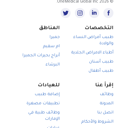
2026 OneMedical Global Inc.
©
التخصصات
المناطق
طبيب أمراض النساء
جميرا
والولادة
ام سقيم
أطباء الامراض الجلدية
أبراج بحيرات الجميرا
طبيب أسنان
البرشاء
طبيب أطفال
إقرأ عنا
للعيادات
وظائف
إضافة طبيب
المدونة
تطبيقات مصغرة
اتصل بنا
وظائف طبية في
الإمارات
الشروط والأحكام