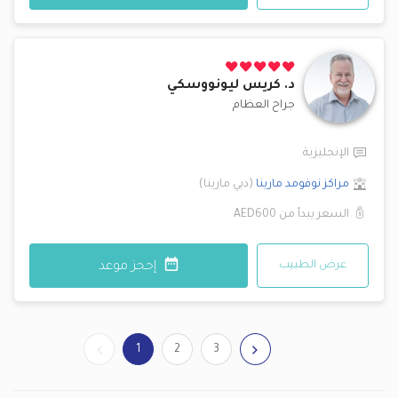
د.
كريس ليونووسكي
جراح العظام
الإنجليزية
مراكز نوفومد
مارينا
(
دبي مارينا
)
السعر يبدأ من
AED600
عرض الطبيب
إحجز موعد
1
2
3