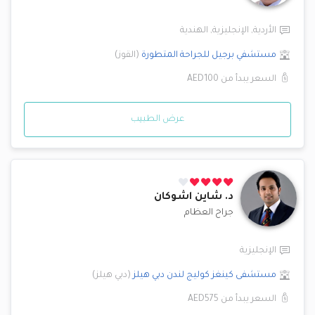
الأردية
,
الإنجليزية
,
الهندية
مستشفي برجيل للجراحة المتطورة
(
القوز
)
السعر يبدأ من
AED100
عرض الطبيب
د.
شاين اشوكان
جراح العظام
الإنجليزية
مستشفى كينغز كوليج لندن
دبي هيلز
(
دبي هيلز
)
السعر يبدأ من
AED575