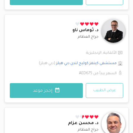
د.
ثوماس ناو
جراح العظام
الألمانية
,
الإنجليزية
مستشفى كينغز كوليج لندن
دبي هيلز
(
دبي هيلز
)
السعر يبدأ من
AED675
عرض الطبيب
إحجز موعد
د.
محسن عزام
جراح العظام