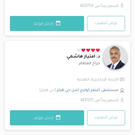
السعر يبدأ من
AED750
عرض الطبيب
إحجز موعد
د.
امتياز هاشمي
جراح العظام
الأردية
,
الإنجليزية
,
الهندية
مستشفى كينغز كوليج لندن
دبي هيلز
(
دبي هيلز
)
السعر يبدأ من
AED575
عرض الطبيب
إحجز موعد