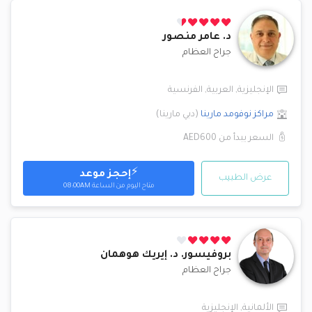
د.
عامر منصور
جراح العظام
الإنجليزية
,
العربية
,
الفرنسية
مراكز نوفومد
مارينا
(
دبي مارينا
)
السعر يبدأ من
AED600
⚡
إحجز موعد
عرض الطبيب
متاح
اليوم من الساعة 08:00AM
بروفيسور. د.
إيريك هوهمان
جراح العظام
الألمانية
,
الإنجليزية