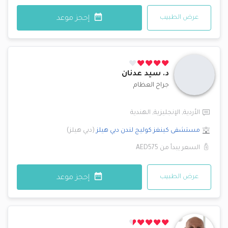
عرض الطبيب
إحجز موعد
د.
سيد عدنان
جراح العظام
الأردية
,
الإنجليزية
,
الهندية
مستشفى كينغز كوليج لندن
دبي هيلز
(
دبي هيلز
)
السعر يبدأ من
AED575
عرض الطبيب
إحجز موعد