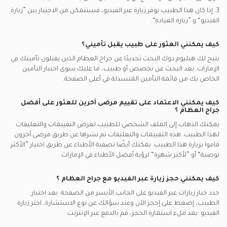
3. إذا كان هذا الطبيب يوفر زيارة عبر الفيديو، فستتمكن من الاختيار بين ”زيارة
الفيديو“ و ”زيارة العيادة“.
كيف يمكنني العثور على طبيب يقبل تأميني؟
يتيح لك هيليوم دوك البحث تحديدًا عن
جراح العظام
الذين يقبلون تأمينك في
الإمارات.
بعد البحث عن تخصص أو طبيب، ما عليك سوى اختيار التأمين
الخاص بك من قائمة التأمين المنسدلة في أعلى الصفحة.
كيف يمكنني الاعتماد على تقييم مرضى آخرين للعثور على أفضل
جراح العظام
؟
يمكنك الذهاب إلى الملف الشخصي للطبيب لعرض التقييمات والتعليقات
لهذا الطبيب. هذه التقييمات والتعليقات تم نشرها عن طريق مرضى آخرون
قاموا بزيارة هذا الطبيب. يمكنك أيضًا تصفية الأطباء عن طريق اختيار ”الأكثر
توصية“ أو ”لأكثر شهرة“ لرؤية أفضل الأطباء في
الإمارات.
كيف يمكنني حجز زيارة عبر الفيديو مع
جراح العظام
؟
حدد خيار زيارات عبر الفيديو على الجانب الأيسر من الصفحة. بعد اختيار
الطبيب، إضغط على إحجز الآن وعند سؤالك عن نوع الاستشارة، اختر زيارة
الفيديو. بعد ملء استمارة الحجز، قم بالدفع عبر الإنترنت.