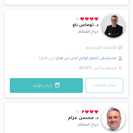
د.
ثوماس ناو
جراح العظام
الألمانية
,
الإنجليزية
مستشفى كينغز كوليج لندن
دبي هيلز
(
دبي هيلز
)
السعر يبدأ من
AED675
عرض الطبيب
إحجز موعد
د.
محسن عزام
جراح العظام