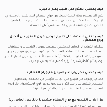
كيف يمكنني العثور على طبيب يقبل تأميني؟
يتيح لك هيليوم دوك البحث تحديدًا عن
جراح العظام
الذين يقبلون تأمينك في
الإمارات.
بعد البحث عن تخصص أو طبيب، ما عليك سوى اختيار التأمين
الخاص بك من قائمة التأمين المنسدلة في أعلى الصفحة.
كيف يمكنني الاعتماد على تقييم مرضى آخرين للعثور على أفضل
جراح العظام
؟
يمكنك الذهاب إلى الملف الشخصي للطبيب لعرض التقييمات والتعليقات
لهذا الطبيب. هذه التقييمات والتعليقات تم نشرها عن طريق مرضى آخرون
قاموا بزيارة هذا الطبيب. يمكنك أيضًا تصفية الأطباء عن طريق اختيار ”الأكثر
توصية“ أو ”لأكثر شهرة“ لرؤية أفضل الأطباء في
الإمارات.
كيف يمكنني حجز زيارة عبر الفيديو مع
جراح العظام
؟
حدد خيار زيارات عبر الفيديو على الجانب الأيسر من الصفحة. بعد اختيار
الطبيب، إضغط على إحجز الآن وعند سؤالك عن نوع الاستشارة، اختر زيارة
الفيديو. بعد ملء استمارة الحجز، قم بالدفع عبر الإنترنت.
هل زيارات الفيديو مع
جراح العظام
مشمولة بالتأمين الخاص بي؟
توفر معظم شركات التأمين في
الإمارات
تغطية لزيارات عبر الفيديو بنفس