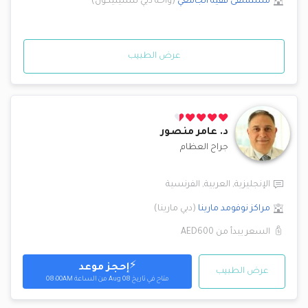
مستشفى فقيه الجامعي
(
واحة دبي للسيليكون
)
عرض الطبيب
د.
عامر منصور
جراح العظام
الإنجليزية
,
العربية
,
الفرنسية
مراكز نوفومد
مارينا
(
دبي مارينا
)
السعر يبدأ من
AED600
⚡
إحجز موعد
عرض الطبيب
متاح
في تاريخ Aug 08 من الساعة 08:00AM