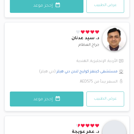
عرض الطبيب
إحجز موعد
د.
سيد عدنان
جراح العظام
الأردية
,
الإنجليزية
,
الهندية
مستشفى كينغز كوليج لندن
دبي هيلز
(
دبي هيلز
)
السعر يبدأ من
AED575
عرض الطبيب
إحجز موعد
د.
عمر عويجة