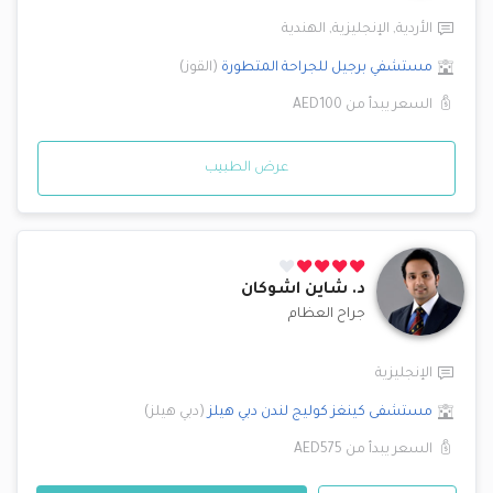
الأردية
,
الإنجليزية
,
الهندية
مستشفي برجيل للجراحة المتطورة
(
القوز
)
السعر يبدأ من
AED100
عرض الطبيب
د.
شاين اشوكان
جراح العظام
الإنجليزية
مستشفى كينغز كوليج لندن
دبي هيلز
(
دبي هيلز
)
السعر يبدأ من
AED575