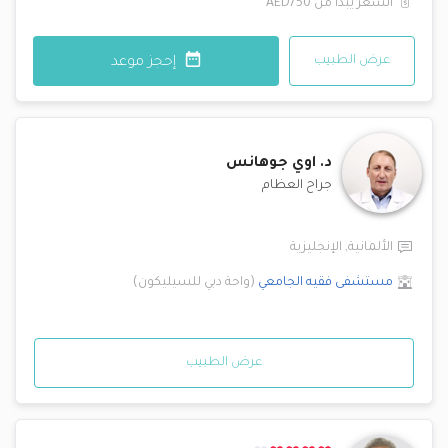
السعر يبدأ من
AED750
عرض الطبيب
إحجز موعد
د.
اوي جوهانس
جراح العظام
الألمانية
,
الإنجليزية
مستشفى فقيه الجامعي
(
واحة دبي للسيليكون
)
عرض الطبيب