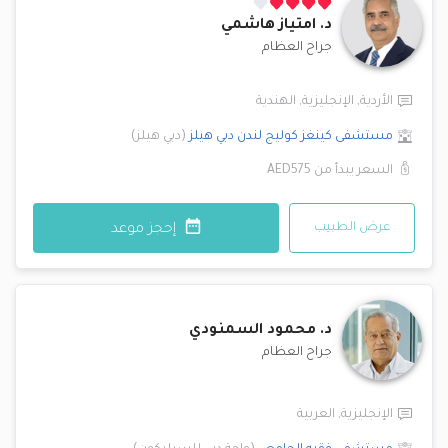
د.
امتياز هاشمي
جراح العظام
الأردية
,
الإنجليزية
,
الهندية
مستشفى كينغز كوليج لندن
دبي هيلز
(
دبي هيلز
)
السعر يبدأ من
AED575
عرض الطبيب
إحجز موعد
د.
محمود السمنودي
جراح العظام
الإنجليزية
,
العربية