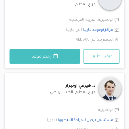
جراح العظام
الإنجليزية
,
العربية
,
الفرنسية
مراكز نوفومد
مارينا
(
دبي مارينا
)
السعر يبدأ من
AED600
عرض الطبيب
إحجز موعد
د.
هيرفي اونيزار
جراح العظام
|
الطب الرياضي
الإنجليزية
مستشفي برجيل للجراحة المتطورة
(
القوز
)