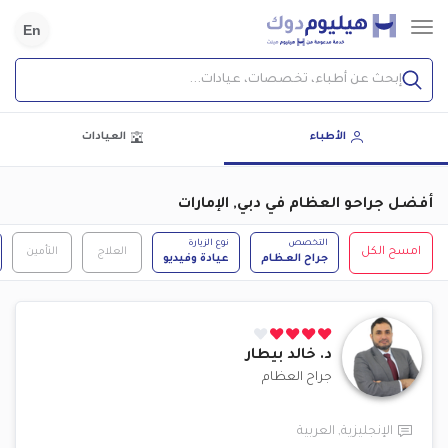
En
إبحث عن أطباء، تخصصات، عيادات...
الأطباء
العيادات
أفضل جراحو العظام في دبي, الإمارات
التخصص
نوع الزيارة
امسح الكل
العلاج
التأمين
جراح العظام
عيادة وفيديو
د.
خالد بيطار
جراح العظام
الإنجليزية
,
العربية