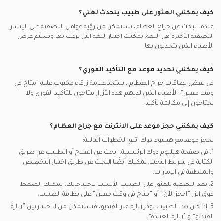
جراحة الركبة, الإمارات
كيف يمكنني العثور على طبيب يتحدث لغتي؟
شركة أبوظبي الوطنية للتأمين - ادنيك يدعم تأمين جراحو العظام
الأربطة الصليبية والضمنية, الإمارات
عندما تبحث عن
جراح العظام
، ستتمكن من رؤية عوامل التصفية على اليسار.
ناس يدعم تأمين جراحو العظام
التصفية الأخيرة هي اللغة. يمكنك اختيار اللغة التي ترغب بها وسيتم عرض
شركة التأمين الإيرانية - اي اي سي يدعم تأمين جراحو العظام
الأطباء الذين يتحدثون بها.
كيف يمكنني تحديد موعد مع التأكيد الفوري؟
في بعض بطاقات
جراح العظام
، ستجد علامة زرقاء مكتوب عليه ”متاح في
وقت معين“. الأطباء الذين لديهم هذه الأزرار متاحون للتأكيد الفوري ولا
يحتاجون إلى مكالمة تأكيد.
كيف يمكنني حجز موعد على الانترنت مع
جراح العظام
؟
لحجز موعد مع هيليوم دوك اتبع الخطوات التالية:
1. في صفحة هيليوم دوك الرئيسية، ابحث عن العلاج أو الطبيب عن طريق
الكتابة في شريط البحث. يمكنك أيضًا البحث عن طريق اختيار التخصص
والمنطقة في
الإمارات.
2. بعد التصفية للعثور على الطبيب الأنسب لاحتياجاتك، يمكنك الضغط
فوق الزر ”احجز الآن“ أو ”متاح في وقت معين“ على بطاقة الطبيب.
3. إذا كان هذا الطبيب يوفر زيارة عبر الفيديو، فستتمكن من الاختيار بين ”زيارة
الفيديو“ و ”زيارة العيادة“.