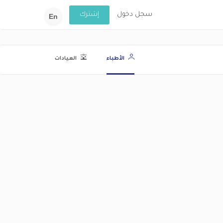
سجل دخول
إشترك
En
الأطباء
العيادات