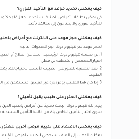
كيف يمكنني تحديد موعد مع التأكيد الفوري؟
في بعض بطاقات
أمراض باطنية
، ستجد علامة زرقاء مكتوب 
للتأكيد الفوري ولا يحتاجون إلى مكالمة تأكيد.
كيف يمكنني حجز موعد على الانترنت مع
أمراض باطني
لحجز موعد مع هيليوم دوك اتبع الخطوات التالية:
1. في صفحة هيليوم دوك الرئيسية، ابحث عن العلاج أو الط
اختيار التخصص والمنطقة في
قطر.
2. بعد التصفية للعثور على الطبيب الأنسب لاحتياجاتك، يم
الطبيب.
3. إذا كان هذا الطبيب يوفر زيارة عبر الفيديو، فستتمكن من الاختيار بين ”زيارة الفيديو“ و ”زيارة العيادة“.
كيف يمكنني العثور على طبيب يقبل تأميني؟
يتيح لك هيليوم دوك البحث تحديدًا عن
أمراض باطنية
الذين 
سوى اختيار التأمين الخاص بك من قائمة التأمين المنسدلة ف
كيف يمكنني الاعتماد على تقييم مرضى آخرين للعثور
يمكنك الذهاب إلى الملف الشخصي للطبيب لعرض التقييمات و