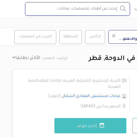
ب
التأمين
المنطقة
المزيد من التصفيات
والانفلو
...
 في الدوحة, قطر
ترتيب حسب:
الأكثر تطابقا
الأردية
,
الإنجليزية
,
التاميلية
,
العربية
,
الكانادا
,
المالايالامية
,
الهندية
عيادات مستشفى العمادي
الشمال
(
ازغوى
)
السعر يبدأ من
QAR400
إحجز موعد