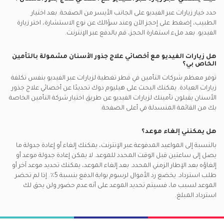
حدد خيار زيارات عبر الفيديو على الجانب الأيسر من الصفحة. بعد اختيار
الطبيب، إضغط على إحجز الآن وعند سؤالك عن نوع الاستشارة، اختر زيارة
الفيديو. بعد ملء استمارة الحجز، قم بالدفع عبر الإنترنت.
هل زيارات الفيديو مع
أخصائي علاج جذور الأسنان
مشمولة بالتأمين
الخاص بي؟
توفر معظم شركات التأمين في
قطر
تغطية لزيارات عبر الفيديو بنفس تكلفة
زيارات العيادة. يمكنك البحث على هيليوم دوك تحديدًا عن
أخصائي علاج جذور
الأسنان
يقبلون تأمينك لزيارات الفيديو عن طريق اختيار شركة التأمين الخاصة
بك من القائمة المنسدلة في أعلى الصفحة.
هل يمكنني إلغاء موعد؟
بالنسبة إلى المواعيد المدفوعة عبر الإنترنت، يمكنك إلغاء أو إعادة جدولة ما
يصل إلى ساعتين قبل الوقت المحدد للموعد. لا يمكن إعادة جدولة موعد أو
إلغاؤه بعد الإطار الزمني المحدد. بعد إلغاء الموعد، يمكنك تحديد موعد آخر أو
طلب استرداد. يخضع رد الأموال لرسوم بوابة الدفع بنسبة 5٪. إذا لم تحضر
الموعد لسبب ما، فسيتم تحديد الموعد على أنه عدم حضور ولن يحق لك
استرداد المبلغ.