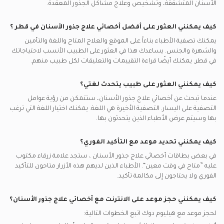
أليانز يدعم تأمين أخصائيين علاج جذور الأسنان
تنظيف الأسنان, الدوحة
الأسنان المتشققة، وتشخيص وعلاج مشاكل الجذور المعقدة.
أفضل أطباء القلب في الدوحة
مكالمات الفيديو مع جراحيي
ناس يدعم تأمين أخصائيين علاج جذور الأسنان
تيجان وجسور الأسنان, الدوحة
أفضل أخصائيين أمراض الصدر في الدوحة
كيف يمكنني العثور على أفضل
أخصائي علاج جذور الأسنان
في
قطر
؟
مكالمات الفيديو مع أطباء القلب
اس او اس العالمية يدعم تأمين أخصائيين علاج جذور الأسنان
علاج الجذور تحت الميكروسكوب, الدوحة
أفضل اطباء باطنية في الدوحة
يمكنك تصفية الأطباء بناءاً على الموقع والعلاج المتاح واللغة والتأمين
مكالمات الفيديو مع اطباء باطنية
غلوب مد قطر يدعم تأمين أخصائيين علاج جذور الأسنان
إزالة القنوات المتكلسة, الدوحة
والشهرة والجنس. يساعدك هذا في العثور على الطبيب الأنسب لاحتياجاتك
في
قطر.
يمكنك أيضًا قراءة التقييمات والتعليقات لكل طبيب منهم.
كونيكس يدعم تأمين أخصائيين علاج جذور الأسنان
علاج لب الأسنان اللبنية, الدوحة
ميريديان كير يدعم تأمين أخصائيين علاج جذور الأسنان
اكتشاف القنوات الصغيرة, الدوحة
كيف يمكنني العثور على طبيب يتحدث لغتي؟
ناو هيلث يدعم تأمين أخصائيين علاج جذور الأسنان
التهابات لب الأسنان, الدوحة
عندما تبحث عن
أخصائي علاج جذور الأسنان
، ستتمكن من رؤية عوامل
التصفية على اليسار. التصفية الأخيرة هي اللغة. يمكنك اختيار اللغة التي ترغب
المظلة يدعم تأمين أخصائيين علاج جذور الأسنان
بها وسيتم عرض الأطباء الذين يتحدثون بها.
آميتي يدعم تأمين أخصائيين علاج جذور الأسنان
كيف يمكنني تحديد موعد مع التأكيد الفوري؟
في بعض بطاقات
أخصائي علاج جذور الأسنان
، ستجد علامة زرقاء مكتوب
عليه ”متاح في وقت معين“. الأطباء الذين لديهم هذه الأزرار متاحون للتأكيد
الفوري ولا يحتاجون إلى مكالمة تأكيد.
كيف يمكنني حجز موعد على الانترنت مع
أخصائي علاج جذور الأسنان
؟
لحجز موعد مع هيليوم دوك اتبع الخطوات التالية: