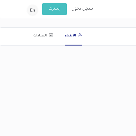
سجل دخول
إشترك
En
الأطباء
العيادات