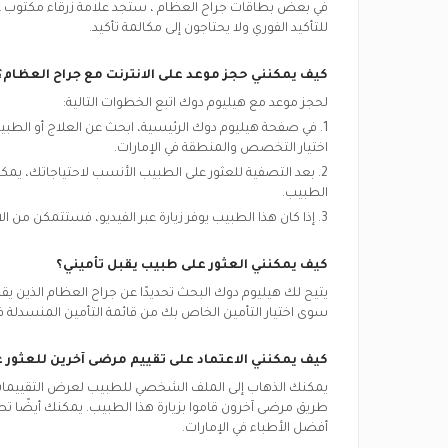
في بعض بطاقات
جراح العظام
، ستجد علامة زرقاء مكتوب عل
للتأكيد الفوري ولا يحتاجون إلى مكالمة تأكيد.
كيف يمكنني حجز موعد على الانترنت مع
جراح العظام
؟
لحجز موعد مع هيليوم دوك اتبع الخطوات التالية:
1. في صفحة هيليوم دوك الرئيسية، ابحث عن العلاج أو الط
اختيار التخصص والمنطقة في
الإمارات.
2. بعد التصفية للعثور على الطبيب الأنسب لاحتياجاتك، يم
الطبيب.
3. إذا كان هذا الطبيب يوفر زيارة عبر الفيديو، فستتمكن من الاختيار بين ”زيارة الفيديو“ و ”زيارة العيادة“.
كيف يمكنني العثور على طبيب يقبل تأميني؟
يتيح لك هيليوم دوك البحث تحديدًا عن
جراح العظام
الذين يق
سوى اختيار التأمين الخاص بك من قائمة التأمين المنسدلة ف
كيف يمكنني الاعتماد على تقييم مرضى آخرين للعثور
يمكنك الذهاب إلى الملف الشخصي للطبيب لعرض التقييمات و
طريق مرضى آخرون قاموا بزيارة هذا الطبيب. يمكنك أيضًا تصف
أفضل الأطباء في
الإمارات.